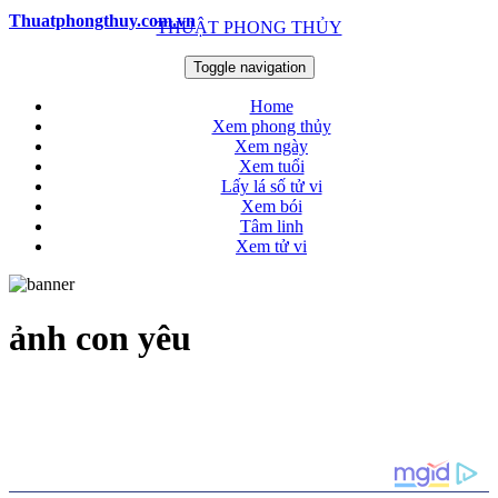
Thuatphongthuy.com.vn
THUẬT PHONG THỦY
Toggle navigation
Home
Xem phong thủy
Xem ngày
Xem tuổi
Lấy lá số tử vi
Xem bói
Tâm linh
Xem tử vi
ảnh con yêu