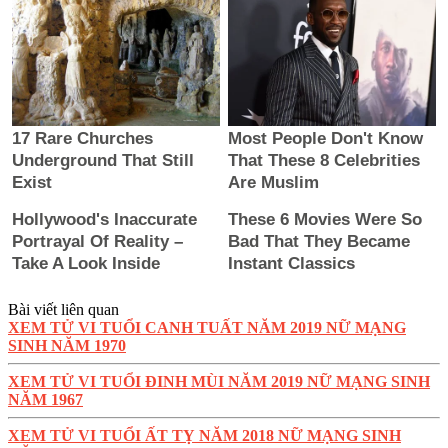
Bài viết liên quan
XEM TỬ VI TUỔI CANH TUẤT NĂM 2019 NỮ MẠNG
SINH NĂM 1970
XEM TỬ VI TUỔI ĐINH MÙI NĂM 2019 NỮ MẠNG SINH
NĂM 1967
XEM TỬ VI TUỔI ẤT TỴ NĂM 2018 NỮ MẠNG SINH