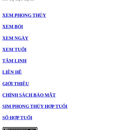
XEM PHONG THỦY
XEM BÓI
XEM NGÀY
XEM TUỔI
TÂM LINH
LIÊN HỆ
GIỚI THIỆU
CHÍNH SÁCH BẢO MẬT
SIM PHONG THỦY HỢP TUỔI
SỐ HỢP TUỔI