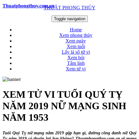
Thuatphongthuy.com.vn
THUẬT PHONG THỦY
Toggle navigation
Home
Xem phong thủy
Xem ngày
Xem tuổi
Lấy lá số tử vi
Xem bói
Tâm linh
Xem tử vi
XEM TỬ VI TUỔI QUÝ TỴ
NĂM 2019 NỮ MẠNG SINH
NĂM 1953
Tuổi Quý Tỵ nữ mạng năm 2019 gặp hạn gì, đường công danh nữ Quý
Tỵ năm 2019 có thuận lợi hay không? Thuatphongthuy.com.vn sẽ mang