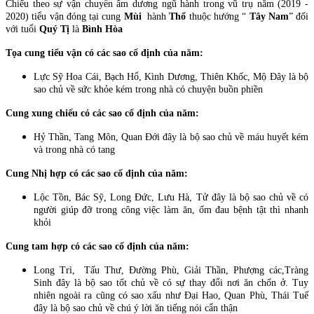
Chiếu theo sự vận chuyển âm dương ngũ hành trong vũ trụ năm (2019 -
2020) tiểu vận đóng tại cung
Mùi
hành
Thổ
thuộc hướng “
Tây Nam
” đối
với tuổi
Quý Tị
là
Bình Hòa
Tọa cung tiểu vận có các sao cố định của năm:
Lực Sỹ Hoa Cái, Bạch Hổ, Kình Dương, Thiên Khốc, Mộ Đây là bộ
sao chủ về sức khỏe kém trong nhà có chuyện buồn phiền
Cung xung chiếu có các sao cố định của năm:
Hỷ Thần, Tang Môn, Quan Đới đây là bộ sao chủ về máu huyết kém
và trong nhà có tang
Cung Nhị hợp có các sao cố định của năm:
Lộc Tồn, Bác Sỹ, Long Đức, Lưu Hà, Tử đây là bộ sao chủ về có
người giúp đỡ trong công việc làm ăn, ốm đau bệnh tật thì nhanh
khỏi
Cung tam hợp có các sao cố định của năm:
Long Trì, Tấu Thư, Đường Phù, Giải Thần, Phượng các,Tràng
Sinh đây là bộ sao tốt chủ về có sự thay đổi nơi ăn chốn ở. Tuy
nhiên ngoài ra cũng có sao xấu như Đại Hao, Quan Phù, Thái Tuế
đây là bộ sao chủ về chú ý lời ăn tiếng nói cẩn thận