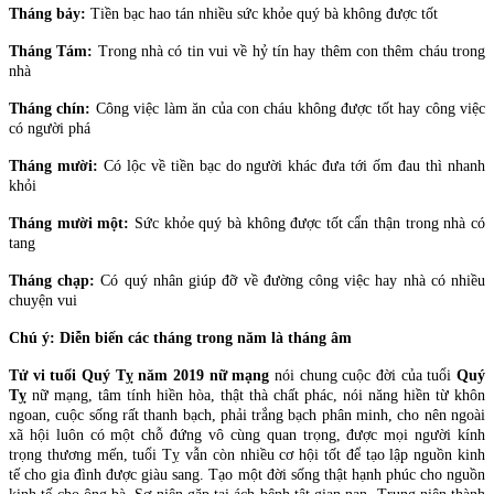
Tháng bảy:
Tiền bạc hao tán nhiều sức khỏe quý bà không được tốt
Tháng Tám:
Trong nhà có tin vui về hỷ tín hay thêm con thêm cháu trong
nhà
Tháng chín:
Công việc làm ăn của con cháu không được tốt hay công việc
có người phá
Tháng mười:
Có lộc về tiền bạc do người khác đưa tới ốm đau thì nhanh
khỏi
Tháng mười một:
Sức khỏe quý bà không được tốt cẩn thận trong nhà có
tang
Tháng chạp:
Có quý nhân giúp đỡ về đường công việc hay nhà có nhiều
chuyện vui
Chú ý: Diễn biến các tháng trong năm là tháng âm
Tử vi tuổi Quý Tỵ năm 2019 nữ mạng
nói chung cuộc đời của tuổi
Quý
Tỵ
nữ mạng, tâm tính hiền hòa, thật thà chất phác, nói năng hiền từ khôn
ngoan, cuộc sống rất thanh bạch, phải trắng bạch phân minh, cho nên ngoài
xã hội luôn có một chỗ đứng vô cùng quan trọng, được mọi người kính
trọng thương mến, tuổi Tỵ vẫn còn nhiều cơ hội tốt để tạo lập nguồn kinh
tế cho gia đình được giàu sang. Tạo một đời sống thật hạnh phúc cho nguồn