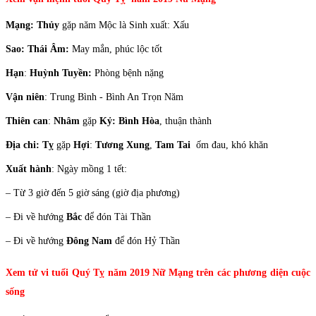
Mạng:
Thủy
gặp năm Mộc là Sinh xuất: Xấu
Sao:
Thái Âm:
May mắn, phúc lộc tốt
Hạn
:
Huỳnh Tuyền:
Phòng bệnh nặng
Vận niên
: Trung Bình - Bình An Trọn Năm
Thiên can
:
Nhâm
gặp
Kỷ:
Bình Hòa
, thuận thành
Địa chi:
Tỵ
gặp
Hợi
:
Tương Xung
,
Tam Tai
ốm đau, khó khăn
Xuất hành
: Ngày mồng 1 tết:
– Từ 3 giờ đến 5 giờ sáng (giờ địa phương)
– Đi về hướng
Bắc
để đón Tài Thần
– Đi về hướng
Đông Nam
để đón Hỷ Thần
Xem tử vi tuổi Quý Tỵ năm 2019 Nữ Mạng trên các phương diện cuộc
sống