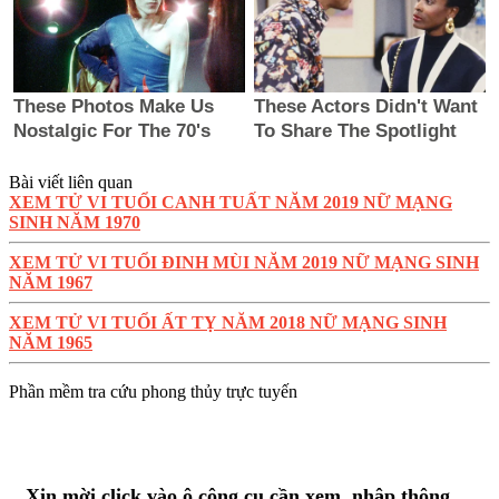
Bài viết liên quan
XEM TỬ VI TUỔI CANH TUẤT NĂM 2019 NỮ MẠNG
SINH NĂM 1970
XEM TỬ VI TUỔI ĐINH MÙI NĂM 2019 NỮ MẠNG SINH
NĂM 1967
XEM TỬ VI TUỔI ẤT TỴ NĂM 2018 NỮ MẠNG SINH
NĂM 1965
Phần mềm tra cứu phong thủy trực tuyến
Xin mời click vào ô công cụ cần xem, nhập thông