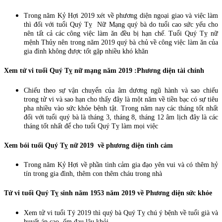
Trong năm Kỷ Hợi 2019 xét về phương diện ngoại giao và việc làm
thì đối với tuổi Quý Tỵ Nữ Mạng quý bà do tuổi cao sức yếu cho
nên tất cả các công việc làm ăn đều bị hạn chế. Tuổi Quý Tỵ nữ
mệnh Thủy nên trong năm 2019 quý bà chủ về công việc làm ăn của
gia đình không được tốt gặp nhiều khó khăn
Xem tử vi tuổi Quý Tỵ nữ mạng năm 2019 :
Phương diện tài chính
Chiếu theo sự vận chuyển của âm dương ngũ hành và sao chiếu
trong tử vi và sao hạn cho thấy đây là một năm về tiền bạc có sự tiêu
pha nhiều vào sức khỏe bệnh tật. Trong năm nay các tháng tốt nhất
đối với tuổi quý bà là tháng 3, tháng 8, tháng 12 âm lịch đây là các
tháng tốt nhất để cho tuổi Quý Tỵ làm mọi việc
Xem bói tuổi Quý Tỵ nữ 2019
về phương diện tình cảm
Trong năm Kỷ Hợi về phần tình cảm gia đạo yên vui và có thêm hỷ
tín trong gia đình, thêm con thêm cháu trong nhà
Tử vi tuổi Quý Tỵ sinh năm 1953 năm 2019 về
Phương diện sức khỏe
Xem tử vi tuổi Tý 2019 thì quý bà Quý Tỵ chú ý bệnh về tuổi già và
huyết áp cao, ốm đau lâu khỏi