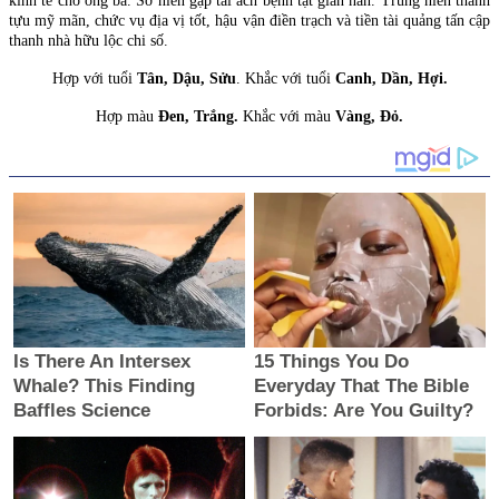
kinh tế cho ông bà. Sơ niên gặp tai ách bệnh tật gian nan. Trung niên thành
tựu mỹ mãn, chức vụ địa vị tốt, hậu vận điền trạch và tiền tài quảng tấn cập
thanh nhà hữu lộc chi số.
Hợp với tuổi
Tân, Dậu, Sửu
. Khắc với tuổi
Canh, Dần, Hợi.
Hợp màu
Đen, Trắng.
Khắc với màu
Vàng, Đỏ.