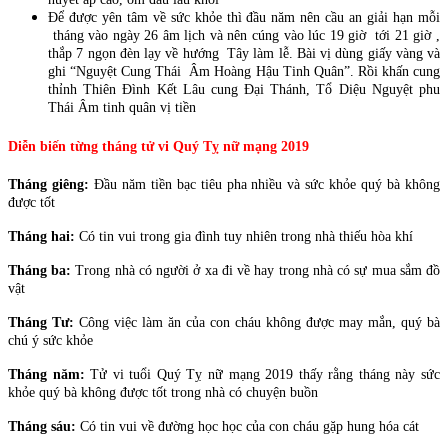
Để được yên tâm về sức khỏe thì đầu năm nên cầu an giải hạn mỗi
tháng vào ngày 26 âm lịch và nên cúng vào lúc 19 giờ tới 21 giờ ,
thắp 7 ngọn đèn lạy về hướng Tây làm lễ. Bài vị dùng giấy vàng và
ghi “Nguyệt Cung Thái Âm Hoàng Hậu Tinh Quân”. Rồi khấn cung
thỉnh Thiên Đình Kết Lâu cung Đại Thánh, Tổ Diệu Nguyệt phu
Thái Âm tinh quân vị tiền
Diễn biến từng tháng tử vi Quý Tỵ nữ mạng 2019
Tháng giêng:
Đầu năm tiền bạc tiêu pha nhiều và sức khỏe quý bà không
được tốt
Tháng hai:
Có tin vui trong gia đình tuy nhiên trong nhà thiếu hòa khí
Tháng ba:
Trong nhà có người ở xa đi về hay trong nhà có sự mua sắm đồ
vật
Tháng Tư:
Công việc làm ăn của con cháu không được may mắn, quý bà
chú ý sức khỏe
Tháng năm:
Tử vi tuổi Quý Tỵ nữ mạng 2019 thấy rằng tháng này sức
khỏe quý bà không được tốt trong nhà có chuyện buồn
Tháng sáu:
Có tin vui về đường học học của con cháu gặp hung hóa cát