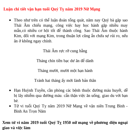
Luận chi tiết vận hạn tuổi Quý Tỵ năm 2019 Nữ Mạng
Theo như trên có thể luận đoán tổng quát, năm nay Quý bà gặp sao
Thái Âm chiếu mạng, công việc hay học hành gặp nhiều may
mắn,có nhiều cơ hội tốt để thành công. Sao Thái Âm thuộc hành
Kim, đối với mạng Kim, trong thuận lợi cũng ẩn chứa sự rủi ro, nếu
ăn ở không ngay chính.
Thái Âm rực rỡ cung hằng
Tháng chín tiền bạc dư ăn để dành
Tháng mười, mười một hạn hành
Tránh hai tháng ấy mới lành bản thân
Hạn Huỳnh Tuyền, cần phòng các bệnh thuộc đường máu huyết, dễ
bị lây nhiễm qua đường máu. cẩn thận việc ăn uống, giao du với bạn
bè.
Tử vi tuổi Quý Tỵ năm 2019 Nữ Mạng về vận niên Trung Bình -
Bình An Trọn Năm
Xem tử vi năm 2019 tuổi Quý Tỵ 1950 nữ mạng
về phương diện ngoại
giao và việc làm