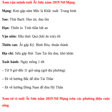
Xem vận mệnh tuổi Ất Sửu năm 2019 Nữ Mạng
Mạng:
Kim gặp năm Mộc là Khắc xuất: Trung bình
Sao:
Thái Bạch: Hao tài, đau ốm
Hạn:
Thiên la: Tinh thần bất an
Vận niên:
Hầu thực Quả (khỉ ăn trái) tốt
Thiên can:
Ất gặp Kỷ: Bình Hòa, thuận thành
Địa chi:
Sửu gặp Hợi: Tam Tai ốm đau, khó khăn
Xuất hành:
Ngày mồng 1 tết:
– Từ 9 giờ đến 11 giờ sáng (giờ địa phương)
– Đi về hướng Bắc để đón Tài Thần
– Đi về hướng Đông Nam để đón Hỷ Thần
Xem tử vi tuổi Ất Sửu năm 2019 Nữ Mạng trên các phương diện cuộc
sống