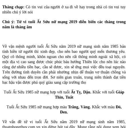
Tháng chạp:
Có tin vui của người ở xa đi về hay trong nhà có tin vui tuy
nhiên chú ý lời nói
Chú ý: Tử vi tuổi Ất Sửu nữ mạng 2019 diễn biến các tháng trong
năm là tháng âm
Về vận mệnh người tuổi Ất Sửu năm 2019 nữ mạng sinh năm 1985 bản
tính hiền từ người thì xinh đẹp, cho nên bao người quý mến thương yêu.
Quý cô thông minh, khôn ngoan cho nên rất thông minh ngoài xã hội, có
một địa vị cao sang được chúc phúc báu hưởng Thiên lộc cho nên lúc nào
cũng dư nhiều tiền bạc, cầu sẽ được, xin sẽ ứng mọi việc đều toại nguyện.
Trên đường tình duyên cần phải nhường nhịn để thuận vợ thuận chồng và
sống với nhau đến trọn đời. Sơ niên gian truân, trung niên thành đạt tiền
bạc hậu vận được phú quý giàu sang cập trường thọ
Tuổi Ất Sửu 1985 nữ mạng hợp với tuổi
Ất Tỵ, Dậu.
Khắc với tuổi
Giáp
Thìn, Tuất
Tuổi Ất Sửu 1985 nữ mạng hợp màu
Trắng, Vàng.
Khắc với màu
Đỏ,
Đen.
Về vấn đề tử vi tuổi Ất Sửu năm 2019 nữ mạng sinh năm 1985,
thuatphongthuy.com.vn xin dừng bút tại đây. Mong rằng nội dung xem bói