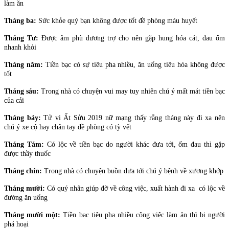
làm ăn
Tháng ba:
Sức khỏe quý bạn không được tốt đề phòng máu huyết
Tháng Tư:
Được âm phù dương trợ cho nên gặp hung hóa cát, đau ốm
nhanh khỏi
Tháng năm:
Tiền bạc có sự tiêu pha nhiều, ăn uống tiêu hóa không được
tốt
Tháng sáu:
Trong nhà có chuyện vui may tuy nhiên chú ý mất mát tiền bạc
của cải
Tháng bảy:
Tử vi Ất Sửu 2019 nữ mạng thấy rằng tháng này đi xa nên
chú ý xe cộ hay chân tay đề phòng có tỳ vết
Tháng Tám:
Có lộc về tiền bạc do người khác đưa tới, ốm đau thì gặp
được thầy thuốc
Tháng chín:
Trong nhà có chuyện buồn đưa tới chú ý bệnh về xương khớp
Tháng mười:
Có quý nhân giúp đỡ về công việc, xuất hành đi xa có lộc về
đường ăn uống
Tháng mười một:
Tiền bạc tiêu pha nhiều công việc làm ăn thì bị người
phá hoại