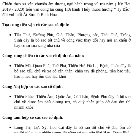
Chiếu theo sự vận chuyển âm dương ngũ hành trong vũ trụ năm ( Kỷ Hợi
2019 - 2020) tiểu vận đóng tại cung Hợi hành Thủy thuộc hướng “ Ty Bắc”
đối với tuổi Ất Sửu là Bình Hòa
Tọa cung tiểu vận có các sao cố định:
Tấu Thư, Đường Phù, Giải Thần, Phượng các, Thái Tuế, Tràng
Sinh đây là bộ sao tốt chủ về công việc thay đổi hay nơi ăn chốn ở
hay có sự sửa sang nhà cửa
Cung xung chiếu có các sao cố định của năm:
Thiên Mã, Quan Phủ, Tuế Phá, Thiên Hư, Đà La, Bệnh, Tuần đây là
bộ sao xấu chủ về xe cộ cẩn thận, chân tay đề phòng, tiền bạc tiêu
hao nhiều hay ốm đau lâu khỏi
Cung Nhị hợp có các sao cố định:
Thiên Phúc, Thiếu Âm, Quốc Ấn, Cô Thần, Bệnh Phù đây là bộ sao
chủ về được âm phù dương trợ, có quý nhân giúp đỡ đau ốm thì
nhanh khỏi
Cung tam hợp có các sao cố định:
Long Trì, Lực Sỹ, Hoa Cái đây là bộ sao tốt chủ về đau ốm có
người giúp, tuy nhiên trong đó cũng có sao xấu Đại Hao, Quan Phù,