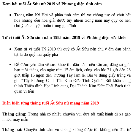
Xem bói tuổi Ất Sửu nữ 2019 về Phương diện tình cảm
Trong năm Kỷ Hợi về phần tình cảm thì vợ chồng tuy có chút bất
hòa nhưng đều hóa giải được tuy nhiên trong năm nay quý cô nên
chú ý có chuyện buồn trong gia đình
Tử vi tuổi Ất Sửu sinh năm 1985 năm 2019 về Phương diện sức khỏe
Xem tử vi tuổi Tý 2019 thì quý cô Ất Sửu nên chú ý ốm đau bệnh
tật là do quỷ ma quấy phá
Để được yên tâm về sức khỏe thì đầu năm nên cầu an, dâng sớ giải
hạn mỗi tháng vào ngày rằm 15 âm lịch, cúng vào lúc 21 giờ đến 23
giờ, thắp 15 ngọn đèn hướng Tây làm lễ. Bài vị dùng giấy trắng và
ghi “Tây Phương Canh Tân Kim Đức Tinh Quân”. Rồi khấn cung
thỉnh Thiên đình Hạc Linh cung Đại Thánh Kim Đức Thái Bạch tinh
quân vị tiền
Diễn biến từng tháng tuổi Ất Sửu nữ mạng năm 2019
Tháng giêng:
Trong nhà có nhiều chuyện vui đưa tới xuất hành đi xa gặp
nhiều may mắn
Tháng hai:
Chuyện tình cảm vợ chồng không được tốt không nên đầu tư