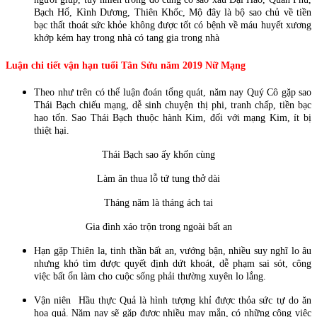
Bạch Hổ, Kình Dương, Thiên Khốc, Mộ đây là bộ sao chủ về tiền
bạc thất thoát sức khỏe không được tốt có bệnh về máu huyết xương
khớp kém hay trong nhà có tang gia trong nhà
Luận chi tiết vận hạn tuổi Tân Sửu năm 2019 Nữ Mạng
Theo như trên có thể luận đoán tổng quát, năm nay Quý Cô gặp sao
Thái Bạch chiếu mạng, dễ sinh chuyện thị phi, tranh chấp, tiền bạc
hao tốn. Sao Thái Bạch thuộc hành Kim, đối với mạng Kim, ít bị
thiệt hại.
Thái Bạch sao ấy khốn cùng
Làm ăn thua lỗ tứ tung thở dài
Tháng năm là tháng ách tai
Gia đình xáo trộn trong ngoài bất an
Hạn gặp Thiên la, tinh thần bất an, vướng bận, nhiều suy nghĩ lo âu
nhưng khó tìm được quyết định dứt khoát, dễ phạm sai sót, công
việc bất ổn làm cho cuộc sống phải thường xuyên lo lắng.
Vận niên Hầu thực Quả là hình tượng khỉ được thỏa sức tự do ăn
hoa quả. Năm nay sẽ gặp được nhiều may mắn, có những công việc