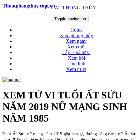
Thuatphongthuy.com.vn
THUẬT PHONG THỦY
Toggle navigation
Home
Xem phong thủy
Xem ngày
Xem tuổi
Lấy lá số tử vi
Xem bói
Tâm linh
Xem tử vi
XEM TỬ VI TUỔI ẤT SỬU
NĂM 2019 NỮ MẠNG SINH
NĂM 1985
Tuổi Ất Sửu nữ mạng năm 2019 gặp hạn gì, đường công danh nữ Ất Sửu
năm 2019 có thuận lợi hay không? Thuatphongthuy.com.vn sẽ mang đến