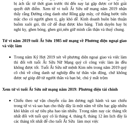
bị ách tắc từ thời gian trước thì đến nay lại gặp được cơ hội giải
quyết dứt điểm. Xem tử vi tuổi Ất Sửu nữ mạng năm 2019 nhận
thấy rằng Đường công danh như Rồng gặp mây, cứ thẳng bước tiến
mặc cho có người ghen tị, gây khó dễ. Kinh doanh buôn bán thuận
buồm xuôi gió, thi cử dễ đoạt được kho bảng. Tình duyên hay bị
nghi kỵ, ghen bóng, ghen gió,nên giữ mình cẩn thận và thuỷ chung.
Tử vi năm 2019 tuổi Ất Sửu 1985 nữ mạng về Phương diện ngoại giao
và việc làm
Trong năm Kỷ Hợi 2019 xét về phương diện ngoại giao và việc làm
thì đối với tuổi Ất Sửu Nữ Mạng quý cô công việc làm ăn đều
không được tốt. Tuổi Ất Sửu nữ mệnh Kim nên trong năm 2019 quý
cô chủ về công danh sự nghiệp đều tự thân vận động, chứ không
được sự giúp đỡ từ người thân và bạn bè, chú ý mất trộm
Xem tử vi tuổi Ất Sửu nữ mạng năm 2019: Phương diện tài chính
Chiếu theo sự vận chuyển của âm dương ngũ hành và sao chiếu
trong tử vi và sao hạn cho thấy đây là một năm về tiền bạc gặp nhiều
khó khăn có sự tiêu pha hao tán nhiều. Trong năm nay các tháng tốt
nhất đối với tuổi quý cô là tháng 4, tháng 8, tháng 12 âm lịch đây là
các tháng tốt nhất để cho tuổi Ất Sửu làm mọi việc