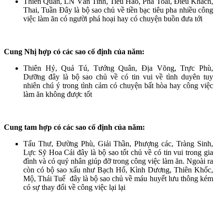
Thiên Quan, LN Văn Tinh, Tiểu Hao, Phá Toái, Điếu Khách,
Thai, Tuần Đây là bộ sao chủ về tiền bạc tiêu pha nhiều công
việc làm ăn có người phá hoại hay có chuyện buồn đưa tới
Cung Nhị hợp có các sao cố định của năm:
Thiên Hỷ, Quả Tú, Tướng Quân, Địa Võng, Trực Phù,
Dưỡng đây là bộ sao chủ về có tin vui về tình duyên tuy
nhiên chú ý trong tình cảm có chuyện bất hòa hay công việc
làm ăn không được tốt
Cung tam hợp có các sao cố định của năm:
Tấu Thư, Đường Phù, Giải Thần, Phượng các, Tràng Sinh,
Lực Sỹ Hoa Cái đây là bộ sao tốt chủ về có tin vui trong gia
đình và có quý nhân giúp đỡ trong công việc làm ăn. Ngoài ra
còn có bộ sao xấu như Bạch Hổ, Kình Dương, Thiên Khốc,
Mộ, Thái Tuế đây là bộ sao chủ về máu huyết lưu thông kém
có sự thay đổi về công việc lại lại