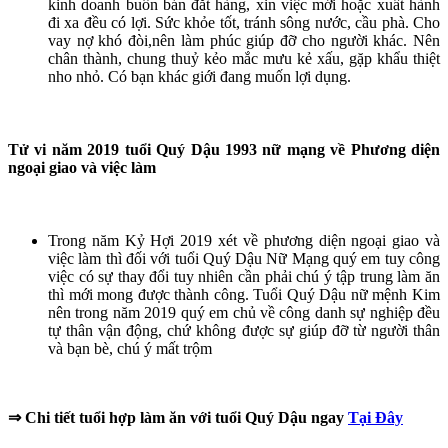
kinh doanh buôn bán đắt hàng, xin việc mới hoặc xuất hành
đi xa đều có lợi. Sức khỏe tốt, tránh sông nước, cầu phà. Cho
vay nợ khó đòi,nên làm phúc giúp đỡ cho người khác. Nên
chân thành, chung thuỷ kẻo mắc mưu kẻ xấu, gặp khẩu thiệt
nho nhỏ. Có bạn khác giới đang muốn lợi dụng.
Tử vi năm 2019 tuổi Quý Dậu 1993 nữ mạng về Phương diện
ngoại giao và việc làm
Trong năm Kỷ Hợi 2019 xét về phương diện ngoại giao và
việc làm thì đối với tuổi Quý Dậu Nữ Mạng quý em tuy công
việc có sự thay đổi tuy nhiên cần phải chú ý tập trung làm ăn
thì mới mong được thành công. Tuổi Quý Dậu nữ mệnh Kim
nên trong năm 2019 quý em chủ về công danh sự nghiệp đều
tự thân vận động, chứ không được sự giúp đỡ từ người thân
và bạn bè, chú ý mất trộm
⇒
Chi tiết tuổi hợp làm ăn với tuổi Quý Dậu ngay
Tại Đây