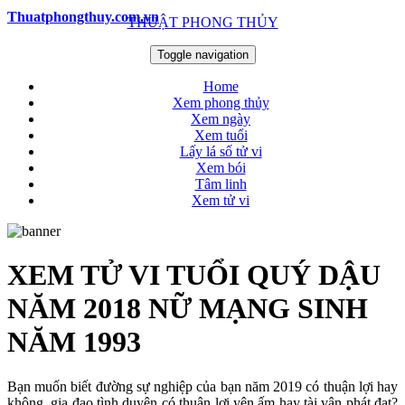
Thuatphongthuy.com.vn
THUẬT PHONG THỦY
Toggle navigation
Home
Xem phong thủy
Xem ngày
Xem tuổi
Lấy lá số tử vi
Xem bói
Tâm linh
Xem tử vi
XEM TỬ VI TUỔI QUÝ DẬU
NĂM 2018 NỮ MẠNG SINH
NĂM 1993
Bạn muốn biết đường sự nghiệp của bạn năm 2019 có thuận lợi hay
không, gia đạo tình duyên có thuận lợi yên ấm hay tài vận phát đạt?