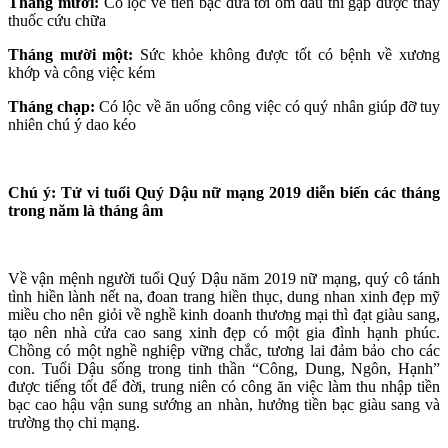
Tháng mười:
Có lộc về tiền bạc đưa tới ốm đau thì gặp được thầy
thuốc cứu chữa
Tháng mười một:
Sức khỏe không được tốt có bệnh về xương
khớp và công việc kém
Tháng chạp:
Có lộc về ăn uống công việc có quý nhân giúp đỡ tuy
nhiên chú ý dao kéo
Chú ý: Tử vi tuổi Quý Dậu nữ mạng 2019 diễn biến các tháng
trong năm là tháng âm
Về vận mệnh người tuổi Quý Dậu năm 2019 nữ mạng, quý cô tánh
tình hiền lành nết na, đoan trang hiền thục, dung nhan xinh đẹp mỹ
miều cho nên giỏi về nghề kinh doanh thương mại thì đạt giàu sang,
tạo nên nhà cửa cao sang xinh đẹp có một gia đình hạnh phúc.
Chồng có một nghề nghiệp vững chắc, tương lai đảm bảo cho các
con. Tuổi Dậu sống trong tinh thần “Công, Dung, Ngôn, Hạnh”
được tiếng tốt để đời, trung niên có công ăn việc làm thu nhập tiền
bạc cao hậu vận sung sướng an nhàn, hưởng tiền bạc giàu sang và
trường thọ chi mạng.