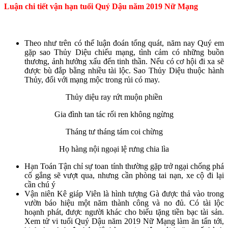
Luận chi tiết vận hạn tuổi Quý Dậu năm 2019 Nữ Mạng
Theo như trên có thể luận đoán tổng quát, năm nay Quý em
gặp sao Thủy Diệu chiếu mạng, tình cảm có những buồn
thương, ảnh hưởng xấu đến tinh thần. Nếu có cơ hội đi xa sẽ
được bù đắp bằng nhiều tài lộc. Sao Thủy Diệu thuộc hành
Thủy, đối với mạng mộc trong rủi có may.
Thủy diệu ray rứt muộn phiền
Gia đình tan tác rối ren không ngừng
Tháng tư tháng tám coi chừng
Họ hàng nội ngoại lệ rưng chia lìa
Hạn Toán Tận chỉ sự toan tính thường gặp trở ngại chống phá
cố gắng sẽ vượt qua, nhưng cần phòng tai nạn, xe cộ đi lại
cần chú ý
Vận niên Kê giáp Viên là hình tượng Gà được thả vào trong
vườn báo hiệu một năm thành công và no đủ. Có tài lộc
hoạnh phát, được người khác cho biếu tặng tiền bạc tài sản.
Xem tử vi tuổi Quý Dậu năm 2019 Nữ Mạng làm ăn tấn tới,