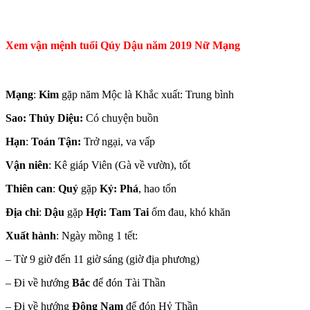
Xem vận mệnh tuổi Qúy Dậu năm 2019 Nữ Mạng
Mạng
:
Kim
gặp năm Mộc là Khắc xuất: Trung bình
Sao:
Thủy Diệu:
Có chuyện buồn
Hạn
:
Toán Tận:
Trở ngại, va vấp
Vận niên
: Kê giáp Viên (Gà về vườn), tốt
Thiên can
:
Quý
gặp
Kỷ: Phá
, hao tổn
Địa chi
:
Dậu
gặp
Hợi: Tam Tai
ốm đau, khó khăn
Xuất hành
: Ngày mồng 1 tết:
– Từ 9 giờ đến 11 giờ sáng (giờ địa phương)
– Đi về hướng
Bắc
để đón Tài Thần
– Đi về hướng
Đông Nam
để đón Hỷ Thần