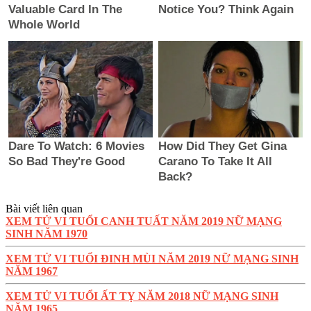
Bài viết liên quan
XEM TỬ VI TUỔI CANH TUẤT NĂM 2019 NỮ MẠNG
SINH NĂM 1970
XEM TỬ VI TUỔI ĐINH MÙI NĂM 2019 NỮ MẠNG SINH
NĂM 1967
XEM TỬ VI TUỔI ẤT TỴ NĂM 2018 NỮ MẠNG SINH
NĂM 1965