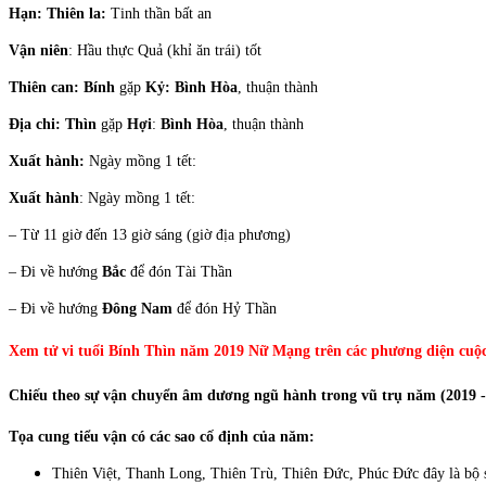
Hạn:
Thiên la:
Tinh thần bất an
Vận niên
: Hầu thực Quả (khỉ ăn trái) tốt
Thiên can: Bính
gặp
Kỷ:
Bình Hòa
, thuận thành
Địa chi:
Thìn
gặp
Hợi
:
Bình Hòa
, thuận thành
Xuất hành:
Ngày mồng 1 tết:
Xuất hành
: Ngày mồng 1 tết:
– Từ 11 giờ đến 13 giờ sáng (giờ địa phương)
– Đi về hướng
Bắc
để đón Tài Thần
– Đi về hướng
Đông Nam
để đón Hỷ Thần
Xem tử vi tuổi Bính Thìn năm 2019 Nữ Mạng trên các phương diện cuộ
Chiếu theo sự vận chuyển âm dương ngũ hành trong vũ trụ năm (2019 - 
Tọa cung tiểu vận có các sao cố định của năm:
Thiên Việt, Thanh Long, Thiên Trù, Thiên Đức, Phúc Đức đây là bộ sao