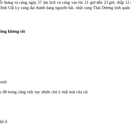
ỗi tháng và cúng ngày 27 âm lịch và cúng vào lúc 21 giờ đến 23 giờ, thắp 1
nh Uất Ly cung đại thánh dang nguyên hải, nhật cung Thái Dương tinh quân v
hồng không tốt
 mỏi
đỡ trong công việc tuy nhiên chú ý mất mát của cải
chỗ ở