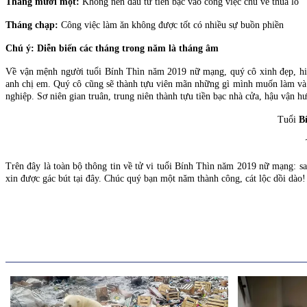
Tháng mười một:
Không nên đầu tư tiền bạc vào công việc chủ về thua lỗ
Tháng chạp:
Công việc làm ăn không được tốt có nhiều sự buồn phiền
Chú ý: Diễn biến các tháng trong năm là tháng âm
Về vận mệnh người tuổi Bính Thìn năm 2019 nữ mạng, quý cô xinh đẹp, hiề
anh chị em. Quý cô cũng sẽ thành tựu viên mãn những gì mình muốn làm và b
nghiệp. Sơ niên gian truân, trung niên thành tựu tiền bạc nhà cửa, hậu vận h
Tuổi
Bí
Trên đây là toàn bộ thông tin về tử vi tuổi Bính Thìn năm 2019 nữ mạng: sa
xin được gác bút tại đây. Chúc quý bạn một năm thành công, cát lộc dồi dào!