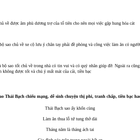
ủ về được âm phù dương trợ của tổ tiên cho nên mọi việc gặp hung hóa cát
 sao chủ về xe cộ lưu ý chân tay phải đề phòng và công việc làm ăn có người
 sao tốt chủ về trong nhà có tin vui và có quý nhân giúp đỡ. Ngoài ra cũn
 không được tốt và chú ý mất mát của cải, tiền bạc
o Thái Bạch chiếu mạng, dễ sinh chuyện thị phi, tranh chấp, tiền bạc hao
Thái Bạch sao ấy khốn cùng
Làm ăn thua lỗ tứ tung thở dài
Tháng năm là tháng ách tai