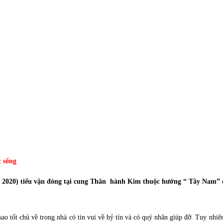
c sống
2020) tiểu vận đóng tại cung
Thân
hành
Kim
thuộc hướng “
Tây Nam
” 
 tốt chủ về trong nhà có tin vui về hỷ tín và có quý nhân giúp đỡ. Tuy nhiên