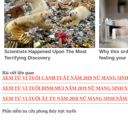
Bài viết liên quan
XEM TỬ VI TUỔI CANH TUẤT NĂM 2019 NỮ MẠNG SINH
XEM TỬ VI TUỔI ĐINH MÙI NĂM 2019 NỮ MẠNG SINH N
XEM TỬ VI TUỔI ẤT TỴ NĂM 2018 NỮ MẠNG SINH NĂM 
Phần mềm tra cứu phong thủy trực tuyến