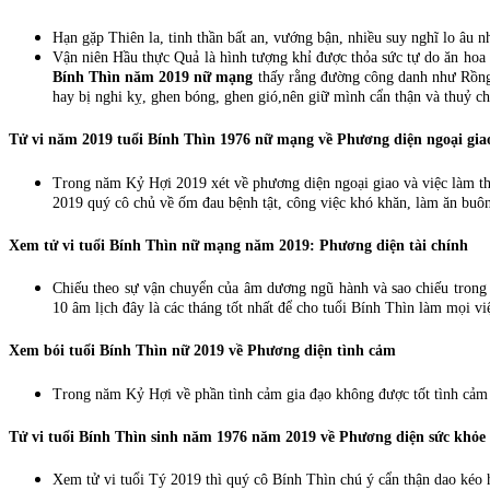
Hạn gặp Thiên la, tinh thần bất an, vướng bận, nhiều suy nghĩ lo âu 
Vận niên Hầu thực Quả là hình tượng khỉ được thỏa sức tự do ăn hoa 
Bính Thìn năm 2019 nữ mạng
thấy rằng đường công danh như Rồng 
hay bị nghi kỵ, ghen bóng, ghen gió,nên giữ mình cẩn thận và thuỷ c
Tử vi năm 2019 tuổi Bính Thìn 1976 nữ mạng về
Phương diện ngoại giao
Trong năm Kỷ Hợi 2019 xét về phương diện ngoại giao và việc làm th
2019 quý cô chủ về ốm đau bệnh tật, công việc khó khăn, làm ăn buôn b
Xem tử vi tuổi Bính Thìn nữ mạng năm 2019:
Phương diện tài chính
Chiếu theo sự vận chuyển của âm dương ngũ hành và sao chiếu trong tử
10 âm lịch đây là các tháng tốt nhất để cho tuổi Bính Thìn làm mọi vi
Xem bói tuổi Bính Thìn nữ 2019 về
Phương diện tình cảm
Trong năm Kỷ Hợi về phần tình cảm gia đạo không được tốt tình cảm 
Tử vi tuổi Bính Thìn sinh năm 1976 năm 2019 về
Phương diện sức khỏe
Xem tử vi tuổi Tý 2019 thì quý cô Bính Thìn chú ý cẩn thận dao kéo h