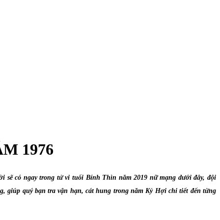
ĂM 1976
ời sẽ có ngay trong tử vi tuổi Bính Thìn năm 2019 nữ mạng dưới đây, đội
, giúp quý bạn tra vận hạn, cát hung trong năm Kỷ Hợi chi tiết đến từng