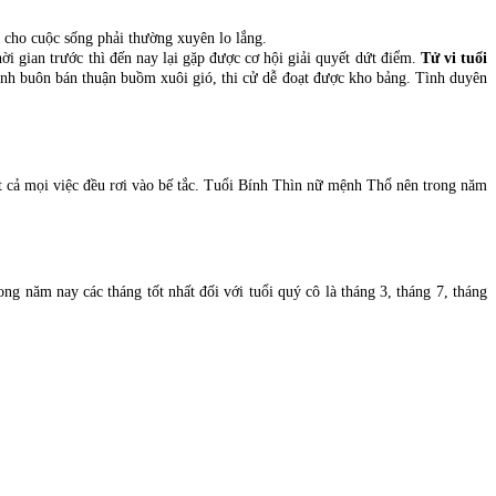
m cho cuộc sống phải thường xuyên lo lắng.
i gian trước thì đến nay lại gặp được cơ hội giải quyết dứt điểm.
Tử vi tuổi
nh buôn bán thuận buồm xuôi gió, thi cử dễ đoạt được kho bảng. Tình duyên
t cả mọi việc đều rơi vào bế tắc. Tuổi Bính Thìn nữ mệnh Thổ nên trong năm
ng năm nay các tháng tốt nhất đối với tuổi quý cô là tháng 3, tháng 7, tháng