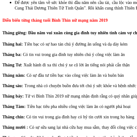
Để được yên tâm về sức khỏe thì đầu năm nên cầu tài, cầu lộc vào m
Cung Thái Dương Thiên Tử Tinh Quân”. Rồi khấn cung thỉnh Thiên Đì
Diễn biến từng tháng tuổi Bính Thìn nữ mạng năm 2019
Tháng giêng:
Đầu năm vui xuân cùng gia đình tuy nhiên tình cảm vợ c
Tháng hai:
Tiền bạc có sự hao tán chú ý đường ăn uống và dạ dày kém
Tháng ba:
Có tin vui trong gia đình tuy nhiên chú ý công việc làm ăn
Tháng Tư:
Xuất hành đi xa thì chú ý xe cộ lời ăn tiếng nói phải cẩn thận
Tháng năm:
Có sự đầu tư tiền bạc vào công việc làm ăn và buôn bán
Tháng sáu:
Trong nhà có chuyện buồn đưa tới chú ý sức khỏe và bệnh nhức
Tháng bảy:
Tử vi Bính Thìn 2019 nữ mạng nhận định rằng có quý nhân giúp 
Tháng Tám:
Tiền bạc tiêu pha nhiều công việc làm ăn có người phá hoại
Tháng chín:
Có tin vui trong gia đình hay có hỷ tín cưới xin trong họ hàng
Tháng mười :
Có sự sửa sang lại nhà cửa hay mua sắm, thay đổi công việc 