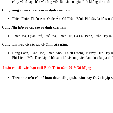
có tỳ vết ở tay chân và công việc làm ăn của gia đình không được tốt
Cung xung chiếu có các sao cố định của năm:
Thiên Phúc, Thiếu Âm, Quốc Ấn, Cô Thần, Bệnh Phù đây là bộ sao ch
Cung Nhị hợp có các sao cố định của năm:
Thiên Mã, Quan Phủ, Tuế Phá, Thiên Hư, Đà La, Bệnh, Tuần Đây là bộ
Cung tam hợp có các sao cố định của năm:
Hồng Loan, Đào Hoa, Thiên Khôi, Thiếu Dương, Nguyệt Đức Đây là bộ
Phi Liêm, Mộc Dục đây là bộ sao chủ về công việc làm ăn của gia đình
Luận chi tiết vận hạn tuổi Bính Thìn năm 2019 Nữ Mạng
Theo như trên có thể luận đoán tổng quát, năm nay Quý cô gặp sa