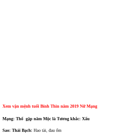
Xem vận mệnh tuổi Bính Thìn năm 2019 Nữ Mạng
Mạng:
Thổ gặp năm Mộc là Tương khắc: Xấu
Sao: Thái Bạch:
Hao tài, đau ốm