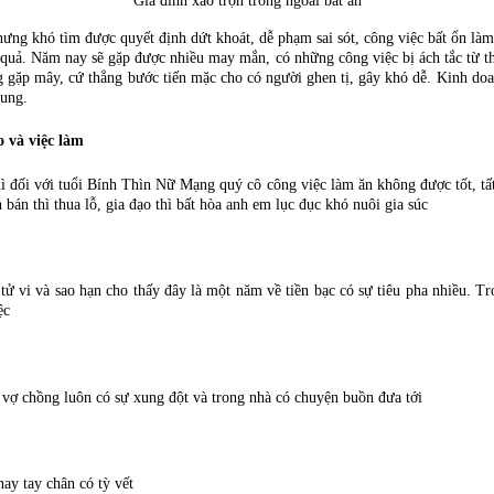
Gia đình xáo trộn trong ngoài bất an
nhưng khó tìm được quyết định dứt khoát, dễ phạm sai sót, công việc bất ổn là
quả. Năm nay sẽ gặp được nhiều may mắn, có những công việc bị ách tắc từ thờ
gặp mây, cứ thẳng bước tiến mặc cho có người ghen tị, gây khó dễ. Kinh doa
hung.
 và việc làm
ì đối với tuổi Bính Thìn Nữ Mạng quý cô công việc làm ăn không được tốt, tấ
án thì thua lỗ, gia đạo thì bất hòa anh em lục đục khó nuôi gia súc
 vi và sao hạn cho thấy đây là một năm về tiền bạc có sự tiêu pha nhiều. Tro
ệc
vợ chồng luôn có sự xung đột và trong nhà có chuyện buồn đưa tới
ay tay chân có tỳ vết