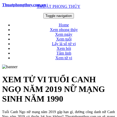
Thuatphongthuy.com.vn
THUẬT PHONG THỦY
Toggle navigation
Home
Xem phong thủy
Xem ngày
Xem tuổi
Lấy lá số tử vi
Xem bói
Tâm linh
Xem tử vi
XEM TỬ VI TUỔI CANH
NGỌ NĂM 2019 NỮ MẠNG
SINH NĂM 1990
Tuổi Canh Ngọ nữ mạng năm 2019 gặp hạn gì, đường công danh nữ Canh
Ngọ năm 2019 có thuận lợi hay không? Thuatphongthuy.com.vn sẽ mang