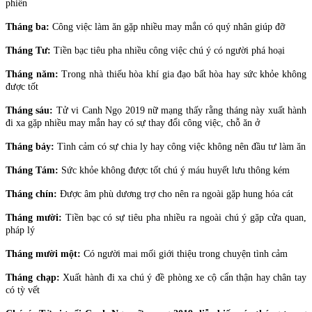
phiền
Tháng ba:
Công việc làm ăn gặp nhiều may mắn có quý nhân giúp đỡ
Tháng Tư:
Tiền bạc tiêu pha nhiều công việc chú ý có người phá hoại
Tháng năm:
Trong nhà thiếu hòa khí gia đạo bất hòa hay sức khỏe không
được tốt
Tháng sáu:
Tử vi Canh Ngọ 2019 nữ mạng thấy rằng tháng này xuất hành
đi xa gặp nhiều may mắn hay có sự thay đổi công việc, chỗ ăn ở
Tháng bảy:
Tình cảm có sự chia ly hay công việc không nên đầu tư làm ăn
Tháng Tám:
Sức khỏe không được tốt chú ý máu huyết lưu thông kém
Tháng chín:
Được âm phù dương trợ cho nên ra ngoài gặp hung hóa cát
Tháng mười:
Tiền bạc có sự tiêu pha nhiều ra ngoài chú ý gặp cửa quan,
pháp lý
Tháng mười một:
Có người mai mối giới thiệu trong chuyện tình cảm
Tháng chạp:
Xuất hành đi xa chú ý đề phòng xe cộ cẩn thận hay chân tay
có tỳ vết