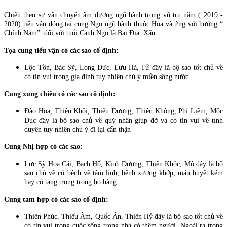
Chiếu theo sự vận chuyển âm dương ngũ hành trong vũ trụ năm ( 2019 -
2020) tiểu vận đóng tại cung Ngọ ngũ hành thuộc Hỏa và ứng với hướng “
Chính Nam” đối với tuổi Canh Ngọ là Bại Địa: Xấu
Tọa cung tiểu vận có các sao cố định:
Lộc Tồn, Bác Sỹ, Long Đức, Lưu Hà, Tử đây là bộ sao tốt chủ về
có tin vui trong gia đình tuy nhiên chú ý miền sông nước
Cung xung chiếu có các sao cố định:
Đào Hoa, Thiên Khôi, Thiếu Dương, Thiên Không, Phi Liêm, Mộc
Dục đây là bộ sao chủ về quý nhân giúp đỡ và có tin vui về tình
duyên tuy nhiên chú ý đi lại cẩn thận
Cung Nhị hợp có các sao:
Lực Sỹ Hoa Cái, Bạch Hổ, Kình Dương, Thiên Khốc, Mộ đây là bộ
sao chủ về có bệnh về tâm linh, bệnh xương khớp, máu huyết kém
hay có tang trong trong họ hàng
Cung tam hợp có các sao cố định:
Thiên Phúc, Thiếu Âm, Quốc Ấn, Thiên Hỷ đây là bộ sao tốt chủ về
có tin vui trong cuộc sống trong nhà có thêm người. Ngoài ra trong