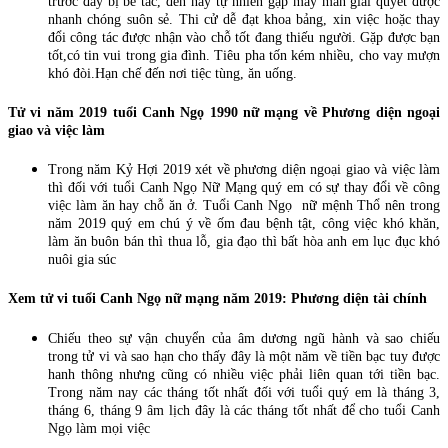
trước đây bị bế tắc, đến nay tự nhiên gặp may mắn giải quyết được
nhanh chóng suôn sẻ. Thi cử dễ đạt khoa bảng, xin việc hoặc thay
đổi công tác được nhận vào chỗ tốt đang thiếu người. Gặp được bạn
tốt,có tin vui trong gia đình. Tiêu pha tốn kém nhiều, cho vay mượn
khó đòi.Hạn chế đến nơi tiệc tùng, ăn uống.
Tử vi năm 2019 tuổi Canh Ngọ 1990 nữ mạng về Phương diện ngoại
giao và việc làm
Trong năm Kỷ Hợi 2019 xét về phương diện ngoại giao và việc làm
thì đối với tuổi Canh Ngọ Nữ Mạng quý em có sự thay đổi về công
việc làm ăn hay chỗ ăn ở. Tuổi Canh Ngọ nữ mệnh Thổ nên trong
năm 2019 quý em chú ý về ốm đau bệnh tật, công việc khó khăn,
làm ăn buôn bán thì thua lỗ, gia đạo thì bất hòa anh em lục đục khó
nuôi gia súc
Xem tử vi tuổi Canh Ngọ nữ mạng năm 2019: Phương diện tài chính
Chiếu theo sự vận chuyển của âm dương ngũ hành và sao chiếu
trong tử vi và sao hạn cho thấy đây là một năm về tiền bạc tuy được
hanh thông nhưng cũng có nhiều việc phải liên quan tới tiền bạc.
Trong năm nay các tháng tốt nhất đối với tuổi quý em là tháng 3,
tháng 6, tháng 9 âm lịch đây là các tháng tốt nhất để cho tuổi Canh
Ngọ làm mọi việc