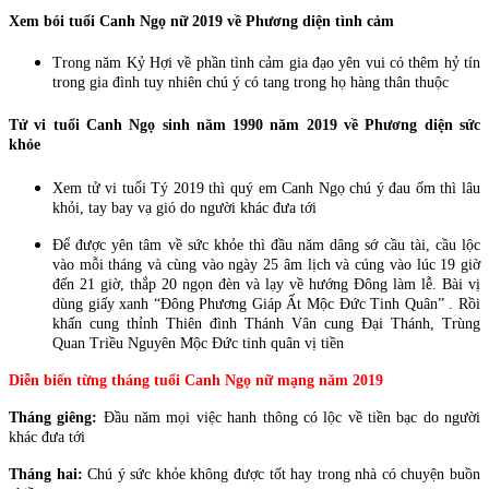
Xem bói tuổi Canh Ngọ nữ 2019 về Phương diện tình cảm
Trong năm Kỷ Hợi về phần tình cảm gia đạo yên vui có thêm hỷ tín
trong gia đình tuy nhiên chú ý có tang trong họ hàng thân thuộc
Tử vi tuổi Canh Ngọ sinh năm 1990 năm 2019 về Phương diện sức
khỏe
Xem tử vi tuổi Tý 2019 thì quý em Canh Ngọ chú ý đau ốm thì lâu
khỏi, tay bay vạ gió do người khác đưa tới
Để được yên tâm về sức khỏe thì đầu năm dâng sớ cầu tài, cầu lộc
vào mỗi tháng và cùng vào ngày 25 âm lịch và cúng vào lúc 19 giờ
đến 21 giờ, thắp 20 ngọn đèn và lạy về hướng Đông làm lễ. Bài vị
dùng giấy xanh “Đông Phương Giáp Ất Mộc Đức Tinh Quân” . Rồi
khấn cung thỉnh Thiên đình Thánh Vân cung Đại Thánh, Trùng
Quan Triều Nguyên Mộc Đức tinh quân vị tiền
Diễn biến từng tháng tuổi Canh Ngọ nữ mạng năm 2019
Tháng giêng:
Đầu năm mọi việc hanh thông có lộc về tiền bạc do người
khác đưa tới
Tháng hai:
Chú ý sức khỏe không được tốt hay trong nhà có chuyện buồn