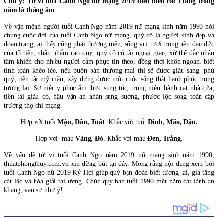
Chú ý: Tử vi tuổi Canh Ngọ nữ mạng 2019 diễn biến các tháng trong
năm là tháng âm
Về vận mệnh người tuổi Canh Ngọ năm 2019 nữ mạng sinh năm 1990 nói
chung cuộc đời của tuổi Canh Ngọ nữ mạng, quý cô là người xinh đẹp và
đoan trang, ai thấy cũng phải thương mến, sống vui tươi trong nền đạo đức
của tổ tiên, nhân phẩm cao quý, quý cô có tài ngoại giao, xử thế đắc nhân
tâm khiến cho nhiều người cảm phục tin theo, đồng thời khôn ngoan, biết
tính toán khéo léo, nếu buôn bán thương mại thì sẽ được giàu sang, phú
quý, tiền tài mỹ mãn, xây dựng được một cuộc sống thật hạnh phúc trong
tương lai. Sơ niên y phục ẩm thực sung túc, trung niên thành đạt nhà cửa,
tiền tài giàu có, hậu vận an nhàn sung sướng, phước lộc song toàn cập
trường thọ chi mạng.
Hợp với tuổi
Mậu, Dần, Tuất
. Khắc với tuổi
Đinh, Mão, Dậu.
Hợp với màu
Vàng, Đỏ
. Khắc với màu
Đen, Trắng.
Về vấn đề tử vi tuổi Canh Ngọ năm 2019 nữ mạng sinh năm 1990,
thuatphongthuy.com.vn xin dừng bút tại đây. Mong rằng nội dung xem bói
tuổi Canh Ngọ nữ 2019 Kỷ Hợi giúp quý bạn đoán biết tương lai, gia tăng
cát lộc và hóa giải tai ương. Chúc quý bạn tuổi 1990 một năm cát lành an
khang, vạn sự như ý!