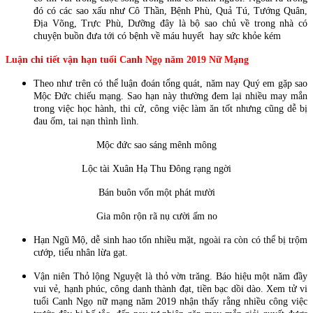
đó có các sao xấu như Cô Thần, Bệnh Phù, Quả Tú, Tướng Quân,
Địa Võng, Trực Phù, Dưỡng đây là bộ sao chủ về trong nhà có
chuyện buồn đưa tới có bệnh về máu huyết hay sức khỏe kém
Luận chi tiết vận hạn tuổi Canh Ngọ năm 2019 Nữ Mạng
Theo như trên có thể luận đoán tổng quát, năm nay Quý em gặp sao
Mộc Đức chiếu mạng. Sao hạn này thường đem lại nhiều may mắn
trong việc học hành, thi cử, công việc làm ăn tốt nhưng cũng dễ bị
đau ốm, tai nạn thình lình.
Mộc đức sao sáng mênh mông
Lộc tài Xuân Hạ Thu Đông rạng ngời
Bán buôn vốn một phát mười
Gia môn rộn rã nụ cười ấm no
Hạn Ngũ Mộ, dễ sinh hao tốn nhiều mặt, ngoài ra còn có thể bị trộm
cướp, tiểu nhân lừa gạt.
Vận niên Thỏ lộng Nguyệt là thỏ vờn trăng. Báo hiệu một năm đầy
vui vẻ, hạnh phúc, công danh thành đạt, tiền bạc dồi dào. Xem tử vi
tuổi Canh Ngọ nữ mạng năm 2019 nhận thấy rằng nhiều công việc