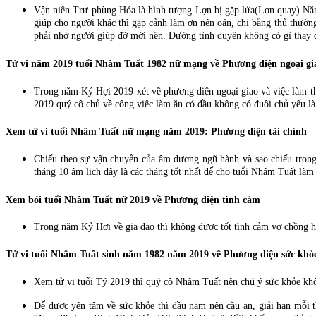
Vận niên Trư phùng Hỏa là hình tượng Lợn bị gặp lửa(Lợn quay).Nă
giúp cho người khác thì gặp cảnh làm ơn nên oán, chi bằng thủ thường
phải nhờ người giúp đỡ mới nên. Đường tình duyên không có gì thay đ
Tử vi năm 2019 tuổi Nhâm Tuất 1982 nữ mạng về Phương diện ngoại gia
Trong năm Kỷ Hợi 2019 xét về phương diện ngoại giao và việc làm t
2019 quý cô chủ về công việc làm ăn có đầu không có đuôi chủ yếu l
Xem tử vi tuổi Nhâm Tuất nữ mạng năm 2019: Phương diện tài chính
Chiếu theo sự vận chuyển của âm dương ngũ hành và sao chiếu trong 
tháng 10 âm lịch đây là các tháng tốt nhất để cho tuổi Nhâm Tuất làm
Xem bói tuổi Nhâm Tuất nữ 2019 về Phương diện tình cảm
Trong năm Kỷ Hợi về gia đạo thì không được tốt tình cảm vợ chồng 
Tử vi tuổi Nhâm Tuất sinh năm 1982 năm 2019 về Phương diện sức khỏ
Xem tử vi tuổi Tý 2019 thì quý cô Nhâm Tuất nên chú ý sức khỏe khô
Để được yên tâm về sức khỏe thì đầu năm nên cầu an, giải hạn mỗi 