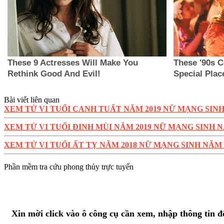
Bài viết liên quan
XEM TỬ VI TUỔI CANH TUẤT NĂM 2019 NỮ MẠNG SINH
XEM TỬ VI TUỔI ĐINH MÙI NĂM 2019 NỮ MẠNG SINH N
XEM TỬ VI TUỔI ẤT TỴ NĂM 2018 NỮ MẠNG SINH NĂM 
Phần mềm tra cứu phong thủy trực tuyến
Xin mời click vào ô công cụ cần xem, nhập thông tin đ