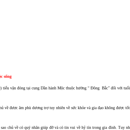
c sống
0) tiểu vận đóng tại cung Dần hành Mộc thuộc hướng “ Đông Bắc” đối với tuổ
ủ về được âm phù dương trợ tuy nhiên về sức khỏe và gia đạo không được tốt
o chủ về có quý nhân giúp đỡ và có tin vui về hỷ tín trong gia đình. Tuy nhi