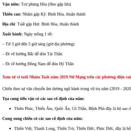
Vận niên:
Trư phùng Hỏa (Heo gặp lửa)
Thiên can:
Nhâm gặp Kỷ: Bình Hòa, thuận thành
Địa chi
: Tuất gặp Hợi: Bình Hòa, thuận thành
Xuất hành:
Ngày mồng 1 tết:
– Từ 3 giờ đến 5 giờ sáng (giờ địa phương)
– Đi về hướng Bắc để đón Tài Thần
– Đi về hướng Đông Nam để đón Hỷ Thần
Xem tử vi tuổi Nhâm Tuất năm 2019 Nữ Mạng trên các phương diện cuộ
Chiếu theo sự vận chuyển âm dương ngũ hành trong vũ trụ năm (2019 - 202
Tọa cung tiểu vận có các sao cố định của năm:
Thiên Phúc, Thiếu Âm, Quốc Ấn, Cô Thần, Bệnh Phù đây là bộ sao ch
Cung xung chiếu có các sao cố định của năm:
Thiên Việt, Thanh Long, Thiên Trù, Thiên Đức, Phúc Đức, đây là bộ sa