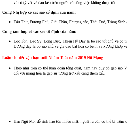
về có tỳ vết về dao kéo trên người và công việc không được tốt
Cung Nhị hợp có các sao cố định của năm:
Tấu Thư, Đường Phù, Giải Thần, Phượng các, Thái Tuế, Tràng Sinh dây
Cung tam hợp có các sao cố định của năm:
Lộc Tồn, Bác Sỹ, Long Đức, Thiên Hỷ Đây là bộ sao tốt chủ về có t
Dưỡng đây là bộ sao chủ về gia đạo bất hòa có bệnh và xương khớp và
Luận chi tiết vận hạn tuổi Nhâm Tuất năm 2019 Nữ Mạng
Theo như trên có thể luận đoán tổng quát, năm nay quý cô gặp sao V
đối với mạng hỏa là gặp sự tương trợ xấu càng thêm xấu
Hạn Ngũ Mộ, dễ sinh hao tốn nhiều mặt, ngoài ra còn có thể bị trộm c