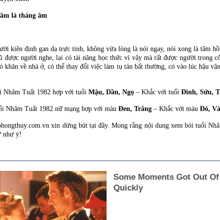
năm là tháng âm
kiên định gan dạ trực tính, không vừa lòng là nói ngay, nói xong là tâm hồn 
n rũ được người nghe, lại có tài năng học thức vì vậy mà rất được người trong
hăn về nhà ở, có thể thay đổi việc làm tụ tán bất thường, có vào lúc hậu vận t
i Nhâm Tuất 1982 hợp với tuổi
Mậu, Dần, Ngọ
– Khắc với tuổi
Đinh, Sửu, T
ổi Nhâm Tuất 1982 nữ mạng hợp với màu
Đen, Trắng
– Khắc với màu
Đỏ, Và
ongthuy.com.vn xin dừng bút tại đây. Mong rằng nội dung xem bói tuổi Nhâm 
ự như ý!