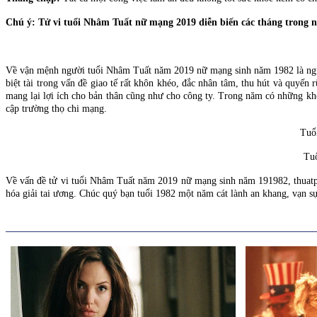
Chú ý: Tử vi tuổi Nhâm Tuất nữ mạng 2019 diễn biến các tháng trong 
Về vận mệnh người tuổi Nhâm Tuất năm 2019 nữ mạng sinh năm 1982 là người 
biệt tài trong vấn đề giao tế rất khôn khéo, đắc nhân tâm, thu hút và quyế
mang lại lợi ích cho bản thân cũng như cho công ty. Trong năm có những khó k
cập trường thọ chi mạng.
Tuổ
Tu
Về vấn đề tử vi tuổi Nhâm Tuất năm 2019 nữ mạng sinh năm 191982, thuatph
hóa giải tai ương. Chúc quý bạn tuổi 1982 một năm cát lành an khang, vạn s