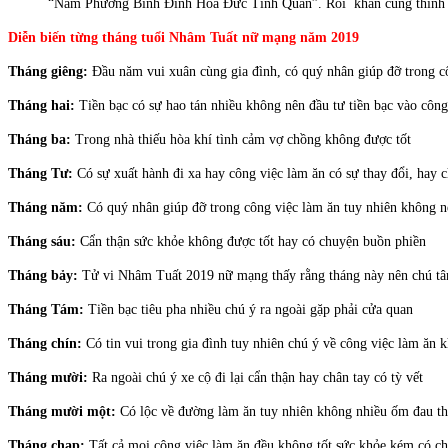
“Nam Phương Bính Đinh Hỏa Đức Tinh Quân”. Rồi khấn cung thỉnh 
Diễn biến từng tháng tuổi Nhâm Tuất nữ mạng năm 2019
Tháng giêng:
Đầu năm vui xuân cùng gia đình, có quý nhân giúp đỡ trong c
Tháng hai:
Tiền bạc có sự hao tán nhiều không nên đầu tư tiền bạc vào công
Tháng ba:
Trong nhà thiếu hòa khí tình cảm vợ chồng không được tốt
Tháng Tư:
Có sự xuất hành đi xa hay công việc làm ăn có sự thay đổi, hay 
Tháng năm:
Có quý nhân giúp đỡ trong công việc làm ăn tuy nhiên không n
Tháng sáu:
Cẩn thận sức khỏe không được tốt hay có chuyện buồn phiền
Tháng bảy:
Tử vi Nhâm Tuất 2019 nữ mạng thấy rằng tháng này nên chú tâm 
Tháng Tám:
Tiền bạc tiêu pha nhiều chú ý ra ngoài gặp phải cửa quan
Tháng chín:
Có tin vui trong gia đình tuy nhiên chú ý về công việc làm ăn 
Tháng mười:
Ra ngoài chú ý xe cộ đi lại cẩn thận hay chân tay có tỳ vết
Tháng mười một:
Có lộc về đường làm ăn tuy nhiên không nhiều ốm đau th
Tháng chạp:
Tất cả mọi công việc làm ăn đều không tốt sức khỏe kém có c