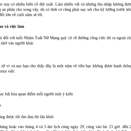
m nay có nhiều biến cố đột xuất. Làm nhiều vất vả nhưng thu nhập không đư
 an phận cho xong vậy, dù có thời cơ cũng phải suy xét cho kỹ lưỡng trước khi
ổi lớn về cuối năm sẽ tốt.
o và việc làm
hì đối với tuổi Nhâm Tuất Nữ Mạng quý cô về đường công việc thì ra ngoài 
à nhờ vào người khác
tử vi và sao hạn cho thấy đây là một năm về tiền bạc không được hanh thông.
 mọi việc
hay bất hòa quan điểm mỗi người một ý kiến
e
ng được tốt ốm đau thì lâu khỏi
tháng hoặc vào tháng 4 và 5 âm lịch cúng ngày 29, cúng vào lúc 21 giờ đến 