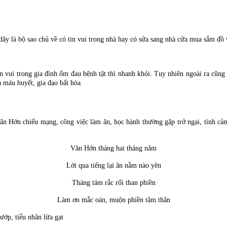
 là bộ sao chủ về có tin vui trong nhà hay có sửa sang nhà cửa mua sắm đồ v
in vui trong gia đình ốm đau bệnh tật thì nhanh khỏi. Tuy nhiên ngoài ra c
 máu huyết, gia đạo bất hòa
ân Hớn chiếu mạng, công việc làm ăn, học hành thường gặp trở ngại, tình cảm
Văn Hớn tháng hai tháng năm
Lời qua tiếng lại ăn nằm nào yên
Tháng tám rắc rối than phiền
Làm ơn mắc oán, muộn phiền tâm thân
ướp, tiểu nhân lừa gạt