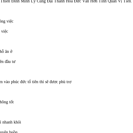
Thiên Đình Minh Lý Cung Đại Thánh Hỏa Đức Vân Hớn Tinh Quân Vị Tiền.
ông việc
 việc
chỗ ăn ở
ên đầu tư
vào phúc đức tổ tiên thì sẽ được phù trợ
không tốt
ì nhanh khỏi
huyện buồn