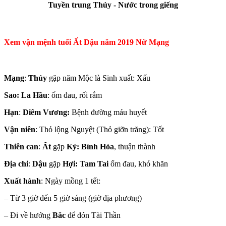
Tuyền trung Thủy - Nước trong giếng
Xem vận mệnh tuổi Ất Dậu năm 2019 Nữ Mạng
Mạng
:
Thủy
gặp năm Mộc là Sinh xuất: Xấu
Sao: La Hầu
: ốm đau, rối rắm
Hạn
:
Diêm Vương:
Bệnh đường máu huyết
Vận niên
: Thỏ lộng Nguyệt (Thỏ giỡn trăng): Tốt
Thiên can
:
Ất
gặp
Kỷ: Bình Hòa
, thuận thành
Địa chi
:
Dậu
gặp
Hợi: Tam Tai
ốm đau, khó khăn
Xuất hành
: Ngày mồng 1 tết:
– Từ 3 giờ đến 5 giờ sáng (giờ địa phương)
– Đi về hướng
Bắc
để đón Tài Thần