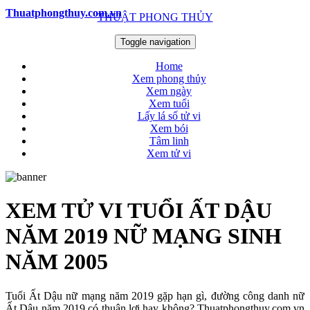
Thuatphongthuy.com.vn
THUẬT PHONG THỦY
Toggle navigation
Home
Xem phong thủy
Xem ngày
Xem tuổi
Lấy lá số tử vi
Xem bói
Tâm linh
Xem tử vi
XEM TỬ VI TUỔI ẤT DẬU
NĂM 2019 NỮ MẠNG SINH
NĂM 2005
Tuổi Ất Dậu nữ mạng năm 2019 gặp hạn gì, đường công danh nữ
Ất Dậu năm 2019 có thuận lợi hay không? Thuatphongthuy.com.vn