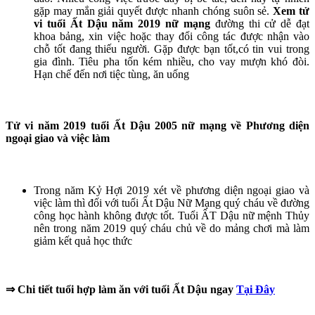
gặp may mắn giải quyết được nhanh chóng suôn sẻ.
Xem tử
vi tuổi Ất Dậu năm 2019 nữ mạng
đường thi cử dễ đạt
khoa bảng, xin việc hoặc thay đổi công tác được nhận vào
chỗ tốt đang thiếu người. Gặp được bạn tốt,có tin vui trong
gia đình. Tiêu pha tốn kém nhiều, cho vay mượn khó đòi.
Hạn chế đến nơi tiệc tùng, ăn uống
Tử vi năm 2019 tuổi Ất Dậu 2005 nữ mạng về Phương diện
ngoại giao và việc làm
Trong năm Kỷ Hợi 2019 xét về phương diện ngoại giao và
việc làm thì đối với tuổi Ất Dậu Nữ Mạng quý cháu về đường
công học hành không được tốt. Tuổi ẤT Dậu nữ mệnh Thủy
nên trong năm 2019 quý cháu chủ về do mảng chơi mà làm
giảm kết quả học thức
⇒
Chi tiết tuổi hợp làm ăn với tuổi Ất Dậu ngay
Tại Đây