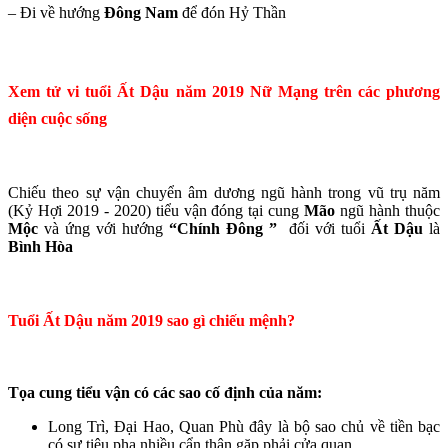
– Đi về hướng
Đông Nam
để đón Hỷ Thần
Xem tử vi tuổi Ất Dậu năm 2019 Nữ Mạng trên các phương
diện cuộc sống
Chiếu theo sự vận chuyển âm dương ngũ hành trong vũ trụ năm
(Kỷ Hợi 2019 - 2020) tiểu vận đóng tại cung
Mão
ngũ hành thuộc
Mộc
và ứng với hướng
“Chính Đông ”
đối với tuổi
Ất Dậu
là
Bình Hòa
Tuổi Ất Dậu năm 2019 sao gì chiếu mệnh?
Tọa cung tiểu vận có các sao cố định của năm:
Long Trì, Đại Hao, Quan Phù đây là bộ sao chủ về tiền bạc
có sự tiêu pha nhiều cẩn thận gặp phải cửa quan