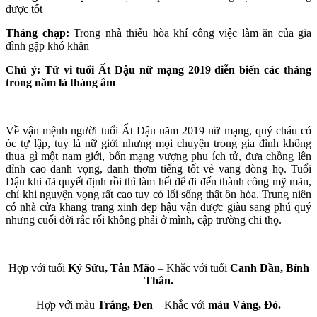
được tốt
Tháng chạp:
Trong nhà thiếu hòa khí công việc làm ăn của gia
đình gặp khó khăn
Chú ý: Tử vi tuổi Ất Dậu nữ mạng 2019 diễn biến các tháng
trong năm là tháng âm
Về vận mệnh người tuổi Ất Dậu năm 2019 nữ mạng, quý cháu có
óc tự lập, tuy là nữ giới nhưng mọi chuyện trong gia đình không
thua gì một nam giới, bổn mạng vượng phu ích tử, đưa chồng lên
đỉnh cao danh vọng, danh thơm tiếng tốt vẻ vang dòng họ. Tuổi
Dậu khi đã quyết định rồi thì làm hết để đi đến thành công mỹ mãn,
chỉ khi nguyện vọng rất cao tuy có lối sống thật ôn hòa. Trung niên
có nhà cửa khang trang xinh đẹp hậu vận được giàu sang phú quý
nhưng cuối đời rắc rối không phải ở mình, cập trường chi thọ.
Hợp với tuổi
Kỷ Sửu, Tân Mão
– Khắc với tuổi
Canh Dần, Bính
Thân.
Hợp với màu
Trắng, Đen
– Khắc với
màu Vàng, Đỏ.