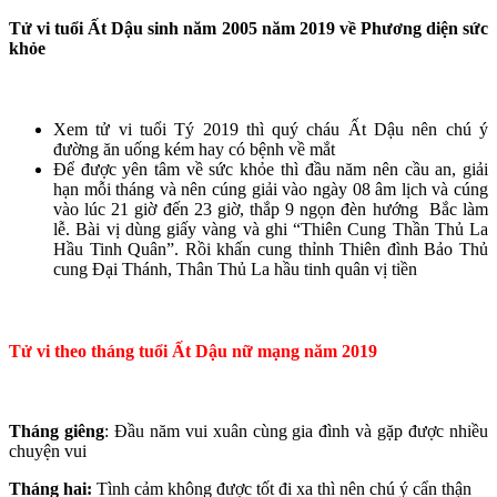
Tử vi tuổi Ất Dậu sinh năm 2005 năm 2019 về Phương diện sức
khỏe
Xem tử vi tuổi Tý 2019 thì quý cháu Ất Dậu nên chú ý
đường ăn uống kém hay có bệnh về mắt
Để được yên tâm về sức khỏe thì đầu năm nên cầu an, giải
hạn mỗi tháng và nên cúng giải vào ngày 08 âm lịch và cúng
vào lúc 21 giờ đến 23 giờ, thắp 9 ngọn đèn hướng Bắc làm
lễ. Bài vị dùng giấy vàng và ghi “Thiên Cung Thần Thủ La
Hầu Tinh Quân”. Rồi khấn cung thỉnh Thiên đình Bảo Thủ
cung Đại Thánh, Thân Thủ La hầu tinh quân vị tiền
Tử vi theo tháng tuổi Ất Dậu nữ mạng năm 2019
Tháng giêng
: Đầu năm vui xuân cùng gia đình và gặp được nhiều
chuyện vui
Tháng hai:
Tình cảm không được tốt đi xa thì nên chú ý cẩn thận