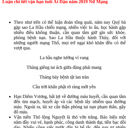
Luận chi tiết vận hạn tuổi Ất Dậu năm 2019 Nữ Mạng
Theo như trên có thể luận đoán tổng quát, năm nay Quý bà
gặp sao La Hầu chiếu mạng, nhiều việc lo âu, học hành gặp
nhiều điều không thuận, cần quan tâm giữ gìn sức khỏe,
phòng bệnh nạn. Sao La Hầu thuộc hành Thủy, đối với
những người mạng Thổ, mọi trở ngại khó khăn đều có thể
vượt qua.
La hầu nghe tưởng ví vang
Tháng giêng tai ách giữa đàng phải mang
Tháng bảy bệnh tật lan tràn
Cầu trời khấn phật rõ ràng mới yên
Hạn Diêm Vương, bất lợi về đường máu huyết, cần quan tâm
đến tim mạch, huyết áp và các bệnh lây nhiễm qua đường
máu. Ngoài ra, lái xe cẩn thận phòng tai nạn phạm thân, gây
đổ máu.
Vận niên Thỏ lộng Nguyệt là thỏ vờn trăng. Báo hiệu một
năm đầy vui vẻ, hạnh phúc, công danh thành đạt, tiền bạc dồi
dào. Nhiều công việc trước đây bị bế tắc, đến nay tự nhiên