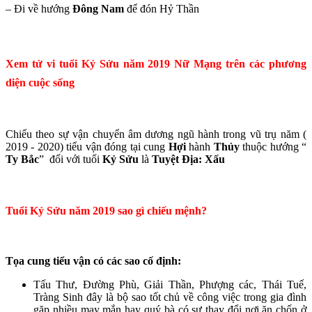
– Đi về hướng
Đông Nam
để đón Hỷ Thần
Xem tử vi tuổi Kỷ Sửu năm 2019 Nữ Mạng trên các phương
diện cuộc sống
Chiếu theo sự vận chuyển âm dương ngũ hành trong vũ trụ năm (
2019 - 2020) tiểu vận đóng tại cung
Hợi
hành
Thủy
thuộc hướng “
Ty Bắc
” đối với tuổi
Kỷ Sửu
là
Tuyệt Địa: Xấu
Tuổi Kỷ Sửu năm 2019 sao gì chiếu mệnh?
Tọa cung tiểu vận có các sao cố định:
Tấu Thư, Đường Phù, Giải Thần, Phượng các, Thái Tuế,
Tràng Sinh đây là bộ sao tốt chủ về công việc trong gia đình
gặp nhiều may mắn hay quý bà có sự thay đổi nơi ăn chốn ở