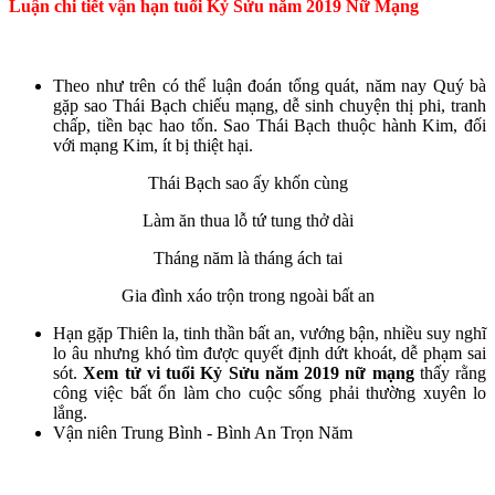
Luận chi tiết vận hạn tuổi Kỷ Sửu năm 2019 Nữ Mạng
Theo như trên có thể luận đoán tổng quát, năm nay Quý bà
gặp sao Thái Bạch chiếu mạng, dễ sinh chuyện thị phi, tranh
chấp, tiền bạc hao tốn. Sao Thái Bạch thuộc hành Kim, đối
với mạng Kim, ít bị thiệt hại.
Thái Bạch sao ấy khốn cùng
Làm ăn thua lỗ tứ tung thở dài
Tháng năm là tháng ách tai
Gia đình xáo trộn trong ngoài bất an
Hạn gặp Thiên la, tinh thần bất an, vướng bận, nhiều suy nghĩ
lo âu nhưng khó tìm được quyết định dứt khoát, dễ phạm sai
sót.
Xem tử vi tuổi Kỷ Sửu năm 2019 nữ mạng
thấy rằng
công việc bất ổn làm cho cuộc sống phải thường xuyên lo
lắng.
Vận niên Trung Bình - Bình An Trọn Năm