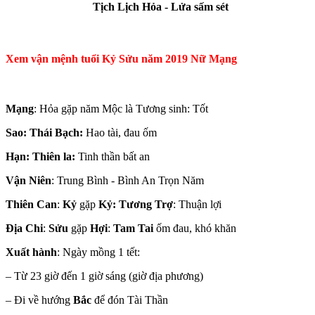
Tịch Lịch Hỏa - Lửa sấm sét
Xem vận mệnh tuổi Kỷ Sửu năm 2019 Nữ Mạng
Mạng
: Hỏa gặp năm Mộc là Tương sinh: Tốt
Sao: Thái Bạch:
Hao tài, đau ốm
Hạn:
Thiên la:
Tinh thần bất an
Vận Niên
: Trung Bình - Bình An Trọn Năm
Thiên Can
:
Kỷ
gặp
Kỷ: Tương Trợ
: Thuận lợi
Địa Chi
:
Sửu
gặp
Hợi
:
Tam Tai
ốm đau, khó khăn
Xuất hành
: Ngày mồng 1 tết:
– Từ 23 giờ đến 1 giờ sáng (giờ địa phương)
– Đi về hướng
Bắc
để đón Tài Thần