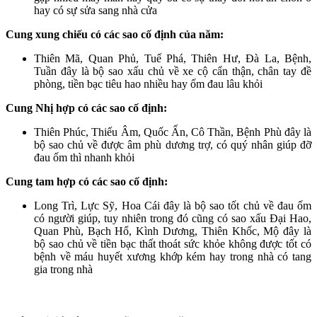
hay có sự sửa sang nhà cửa
Cung xung chiếu có các sao cố định của năm:
Thiên Mã, Quan Phủ, Tuế Phá, Thiên Hư, Đà La, Bệnh,
Tuần đây là bộ sao xấu chủ về xe cộ cẩn thận, chân tay đề
phòng, tiền bạc tiêu hao nhiều hay ốm đau lâu khỏi
Cung Nhị hợp có các sao cố định:
Thiên Phúc, Thiếu Âm, Quốc Ấn, Cô Thần, Bệnh Phù đây là
bộ sao chủ về được âm phù dương trợ, có quý nhân giúp đỡ
đau ốm thì nhanh khỏi
Cung tam hợp có các sao cố định:
Long Trì, Lực Sỹ, Hoa Cái đây là bộ sao tốt chủ về đau ốm
có người giúp, tuy nhiên trong đó cũng có sao xấu Đại Hao,
Quan Phù, Bạch Hổ, Kình Dương, Thiên Khốc, Mộ đây là
bộ sao chủ về tiền bạc thất thoát sức khỏe không được tốt có
bệnh về máu huyết xương khớp kém hay trong nhà có tang
gia trong nhà