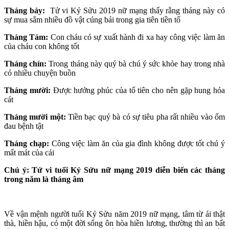
Tháng bảy:
Tử vi Kỷ Sửu 2019 nữ mạng thấy rằng tháng này có
sự mua sắm nhiều đồ vật cúng bái trong gia tiên tiền tổ
Tháng Tám:
Con cháu có sự xuất hành đi xa hay công việc làm ăn
của cháu con không tốt
Tháng chín:
Trong tháng này quý bà chú ý sức khỏe hay trong nhà
có nhiều chuyện buồn
Tháng mười:
Được hưởng phúc của tổ tiên cho nên gặp hung hóa
cát
Tháng mười một:
Tiền bạc quý bà có sự tiêu pha rất nhiều vào ốm
đau bệnh tật
Tháng chạp:
Công việc làm ăn của gia đình không được tốt chú ý
mất mát của cải
Chú ý: Tử vi tuổi Kỷ Sửu nữ mạng 2019 diễn biến các tháng
trong năm là tháng âm
Về vận mệnh người tuổi Kỷ Sửu năm 2019 nữ mạng, tâm từ ái thật
thà, hiền hậu, có một đời sống ôn hòa hiền lương, thường thì an bất