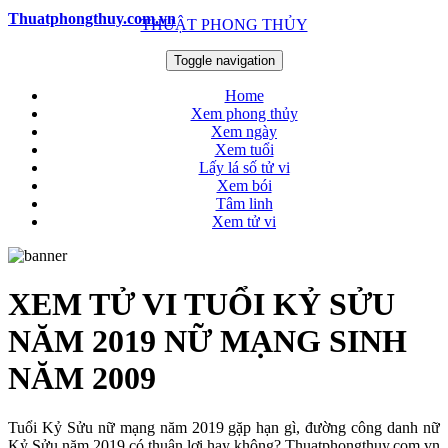
Thuatphongthuy.com.vn
THUẬT PHONG THỦY
Toggle navigation
Home
Xem phong thủy
Xem ngày
Xem tuổi
Lấy lá số tử vi
Xem bói
Tâm linh
Xem tử vi
XEM TỬ VI TUỔI KỶ SỬU
NĂM 2019 NỮ MẠNG SINH
NĂM 2009
Tuổi Kỷ Sửu nữ mạng năm 2019 gặp hạn gì, đường công danh nữ
Kỷ Sửu năm 2019 có thuận lợi hay không? Thuatphongthuy.com.vn