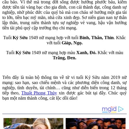
cầu báo. Vì thế mà trong đời sống được hưởng phước báu, kiếm
được tiền tài vàng bạc cho gia đình, con cái thành đạt, công danh sự
nghiệp, nhờ phúc đức của quý bà mà con cháu sẽ hưởng một gia tài
to lớn, tiền bạc mỹ mãn, nhà cửa xinh đẹp. Sơ niên gian nan tự thân
lập thân, trung niên thành tựu sự nghiệp vẻ vang, hậu vận hưởng
tiền tài phú quý cập trường thọ chi mạng.
Tuổi
Kỷ Sửu
1949 nữ mạng hợp với tuổi
Bính, Thân, Thìn
. Khắc
với tuổi
Giáp, Ngọ.
Tuổi
Kỷ Sửu
1949 nữ mạng hợp màu
Xanh, Đỏ.
Khắc với màu
Trắng, Đen.
Trên đây là toàn bộ thông tin về tử vi tuổi Kỷ Sửu năm 2019 nữ
mạng: sao hạn, sao chiếu mệnh và các phương diện công danh, sự
nghiệp, tình duyên, tài chính… cũng như diễn biến trong 12 tháng
tiếp theo,
Thuật Phong Thủy
xin được gác bút tại đây. Chúc quý
bạn một năm thành công, cát lộc dồi dào!