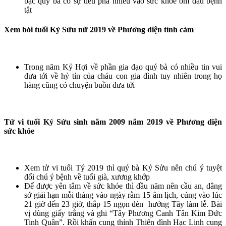
bạc quý bà có sự tiêu pha nhiều vào sức khỏe ốm đau bệnh
tật
Xem bói tuổi Kỷ Sửu nữ 2019 về Phương diện tình cảm
Trong năm Kỷ Hợi về phần gia đạo quý bà có nhiều tin vui
đưa tới về hỷ tín của cháu con gia đình tuy nhiên trong họ
hàng cũng có chuyện buồn đưa tới
Tử vi tuổi Kỷ Sửu sinh năm 2009 năm 2019 về Phương diện
sức khỏe
Xem tử vi tuổi Tý 2019 thì quý bà Kỷ Sửu nên chú ý tuyệt
đối chú ý bệnh về tuổi già, xương khớp
Để được yên tâm về sức khỏe thì đầu năm nên cầu an, dâng
sớ giải hạn mỗi tháng vào ngày rằm 15 âm lịch, cúng vào lúc
21 giờ đến 23 giờ, thắp 15 ngọn đèn hướng Tây làm lễ. Bài
vị dùng giấy trắng và ghi “Tây Phương Canh Tân Kim Đức
Tinh Quân”. Rồi khấn cung thỉnh Thiên đình Hạc Linh cung