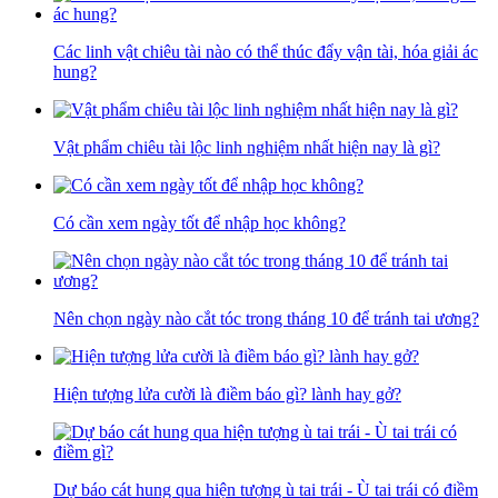
Các linh vật chiêu tài nào có thể thúc đẩy vận tài, hóa giải ác
hung?
Vật phẩm chiêu tài lộc linh nghiệm nhất hiện nay là gì?
Có cần xem ngày tốt để nhập học không?
Nên chọn ngày nào cắt tóc trong tháng 10 để tránh tai ương?
Hiện tượng lửa cười là điềm báo gì? lành hay gở?
Dự báo cát hung qua hiện tượng ù tai trái - Ù tai trái có điềm