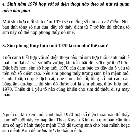
e. Sinh năm 1970 hợp với số điện thoại nào theo số nút và quan
niệm dân gian
Một sim hợp tuổi sinh năm 1970 sẽ có tổng số nút cao >7 điểm. Nếu
bạn tính tổng số nút của dãy số thấy điểm từ 7 trở lên thì chứng tỏ
sim này có thể hợp phong thủy đó nhé.
3. Sim phong thủy hợp tuổi 1970 là sim như thế nào?
Tuổi canh tuất hợp với số điện thoại nào thì sim hợp tuổi canh tuất là
loại sim đại cát và sở hữu vượng khí tốt nhất đối với người sở hữu.
Đặc biệt hơn, sim số hợp tuổi 1970 cần đảm bảo có đầy đủ 5 yếu tố
trên với số điểm cao. Nếu sim phong thủy tương sinh bản mệnh tuổi
Canh Tuất, có quẻ dịch cát, quẻ chủ - hỗ tốt, tổng số nút cao, cân
bằng âm dương,... thì sim đó được coi là sim phong thủy hợp tuổi
1970. Thiếu đi 1 yếu tố nào cũng khiến cho sim đó thiếu đi sự may
mắn.
Ngoài ra, khi xem tuổi canh tuất 1970 hợp số điện thoại nào thì thấy
nam nữ tuổi này có nạp âm Thoa Xuyến Kim nên quý bạn cần tìm
sim có ngũ hành thuộc mệnh Thổ để tương sinh cho bản mệnh hoặc
sim mệnh Kim để tương trợ cho bản mệnh.