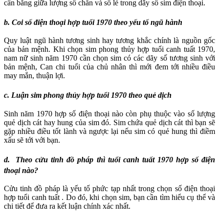
cân bằng giữa lượng số chẵn và số lẻ trong dãy số sim điện thoại.
b. Coi số điện thoại hợp tuổi 1970 theo yếu tố ngũ hành
Quy luật ngũ hành tương sinh hay tương khắc chính là nguồn gốc
của bản mệnh. Khi chọn sim phong thủy hợp tuổi canh tuất 1970,
nam nữ sinh năm 1970 cần chọn sim có các dãy số tương sinh với
bản mệnh, Can chi tuổi của chủ nhân thì mới đem tới nhiều điều
may mắn, thuận lợi.
c. Luận sim phong thủy hợp tuổi 1970 theo quẻ dịch
Sinh năm 1970 hợp số điện thoại nào còn phụ thuộc vào số lượng
quẻ dịch cát hay hung của sim đó. Sim chứa quẻ dịch cát thì bạn sẽ
gặp nhiều điều tốt lành và ngược lại nếu sim có quẻ hung thì điềm
xấu sẽ tới với bạn.
d. Theo cửu tinh đồ pháp thì tuổi canh tuất 1970 hợp số điện
thoại nào?
Cửu tinh đồ pháp là yếu tố phức tạp nhất trong chọn số điện thoại
hợp tuổi canh tuất . Do đó, khi chọn sim, bạn cần tìm hiểu cụ thể và
chi tiết để đưa ra kết luận chính xác nhất.