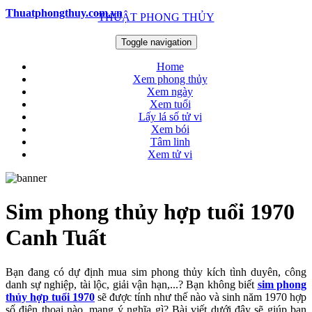
Thuatphongthuy.com.vn
THUẬT PHONG THỦY
Toggle navigation
Home
Xem phong thủy
Xem ngày
Xem tuổi
Lấy lá số tử vi
Xem bói
Tâm linh
Xem tử vi
Sim phong thủy hợp tuổi 1970
Canh Tuất
Bạn đang có dự định mua sim phong thủy kích tình duyên, công
danh sự nghiệp, tài lộc, giải vận hạn,...? Bạn không biết
sim phong
thủy hợp tuổi 1970
sẽ được tính như thế nào và sinh năm 1970 hợp
số điện thoại nào, mang ý nghĩa gì? Bài viết dưới đây sẽ giúp bạn