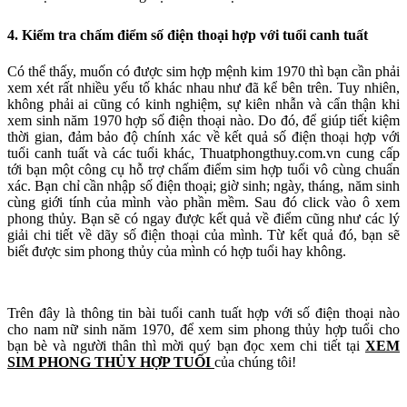
4. Kiểm tra chấm điểm số điện thoại hợp với tuổi canh tuất
Có thể thấy, muốn có được sim hợp mệnh kim 1970 thì bạn cần phải
xem xét rất nhiều yếu tố khác nhau như đã kể bên trên. Tuy nhiên,
không phải ai cũng có kinh nghiệm, sự kiên nhẫn và cẩn thận khi
xem sinh năm 1970 hợp số điện thoại nào. Do đó, để giúp tiết kiệm
thời gian, đảm bảo độ chính xác về kết quả số điện thoại hợp với
tuổi canh tuất và các tuổi khác, Thuatphongthuy.com.vn cung cấp
tới bạn một công cụ hỗ trợ chấm điểm sim hợp tuổi vô cùng chuẩn
xác. Bạn chỉ cần nhập số điện thoại; giờ sinh; ngày, tháng, năm sinh
cùng giới tính của mình vào phần mềm. Sau đó click vào ô xem
phong thủy. Bạn sẽ có ngay được kết quả về điểm cũng như các lý
giải chi tiết về dãy số điện thoại của mình. Từ kết quả đó, bạn sẽ
biết được sim phong thủy của mình có hợp tuổi hay không.
Trên đây là thông tin bài tuổi canh tuất hợp với số điện thoại nào
cho nam nữ sinh năm 1970, để xem sim phong thủy hợp tuổi cho
bạn bè và người thân thì mời quý bạn đọc xem chi tiết tại
XEM
SIM PHONG THỦY HỢP TUỔI
của chúng tôi!