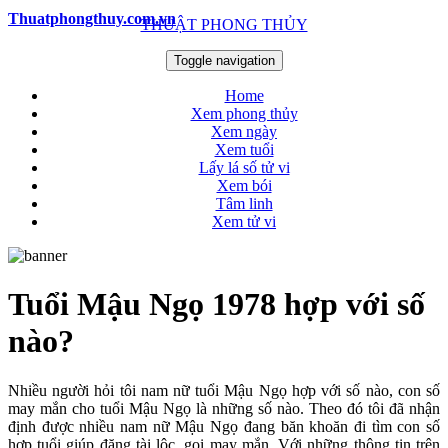
Thuatphongthuy.com.vn
THUẬT PHONG THỦY
Toggle navigation
Home
Xem phong thủy
Xem ngày
Xem tuổi
Lấy lá số tử vi
Xem bói
Tâm linh
Xem tử vi
Tuổi Mậu Ngọ 1978 hợp với số
nào?
Nhiều người hỏi tôi nam nữ tuổi Mậu Ngọ hợp với số nào, con số
may mắn cho tuổi Mậu Ngọ là những số nào. Theo đó tôi đã nhận
định được nhiều nam nữ Mậu Ngọ đang băn khoăn đi tìm con số
hợp tuổi giúp đặng tài lộc, gọi may mắn. Với những thông tin trên