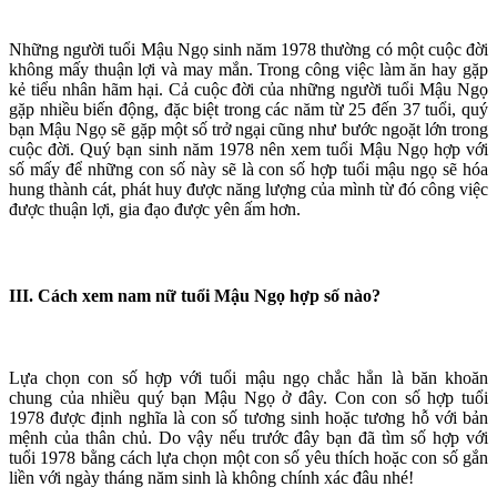
Những người tuổi Mậu Ngọ sinh năm 1978 thường có một cuộc đời
không mấy thuận lợi và may mắn. Trong công việc làm ăn hay gặp
kẻ tiểu nhân hãm hại. Cả cuộc đời của những người tuổi Mậu Ngọ
gặp nhiều biến động, đặc biệt trong các năm từ 25 đến 37 tuổi, quý
bạn Mậu Ngọ sẽ gặp một số trở ngại cũng như bước ngoặt lớn trong
cuộc đời. Quý bạn sinh năm 1978 nên xem tuổi Mậu Ngọ hợp với
số mấy để những con số này sẽ là con số hợp tuổi mậu ngọ sẽ hóa
hung thành cát, phát huy được năng lượng của mình từ đó công việc
được thuận lợi, gia đạo được yên ấm hơn.
III. Cách xem nam nữ tuổi Mậu Ngọ hợp số nào?
Lựa chọn con số hợp với tuổi mậu ngọ chắc hẳn là băn khoăn
chung của nhiều quý bạn Mậu Ngọ ở đây. Con con số hợp tuổi
1978 được định nghĩa là con số tương sinh hoặc tương hỗ với bản
mệnh của thân chủ. Do vậy nếu trước đây bạn đã tìm số hợp với
tuổi 1978 bằng cách lựa chọn một con số yêu thích hoặc con số gắn
liền với ngày tháng năm sinh là không chính xác đâu nhé!