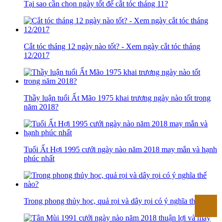
Tại sao cần chọn ngày tốt để cắt tóc tháng 11?
Cắt tóc tháng 12 ngày nào tốt? - Xem ngày cắt tóc tháng
12/2017
Thầy luận tuổi Ất Mão 1975 khai trương ngày nào tốt trong
năm 2018?
Tuổi Ất Hợi 1995 cưới ngày nào năm 2018 may mắn và hạnh
phúc nhất
Trong phong thủy học, quả rọi và dây rọi có ý nghĩa thế nào?