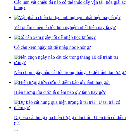
Các linh vật chiêu tài nào có thể thúc đẩy vận tài, hóa giải ác
hung?
Vật phẩm chiêu tài lộc linh nghiệm nhất hiện nay là gì?
Có cần xem ngày tốt để nhập học không?
Nên chọn ngày nào cắt tóc trong tháng 10 để tránh tai ương?
Hiện tượng lửa cười là điềm báo gì? lành hay gở?
Dự báo cát hung qua hiện tượng ù tai trái - Ù tai trái có điềm
gì?