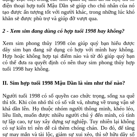
điện thoại hợp tuổi Mậu Dần sẽ giúp cho chủ nhân của nó
tạo được ấn tượng tốt với người khác, trong những lúc khó
khăn sẽ được phù trợ và giúp đỡ vượt qua.
2 - Xem sim đang dùng có hợp tuổi 1998 hay không?
Xem sim phong thủy 1998 còn giúp quý bạn hiểu được
dãy sim bạn đang sử dụng có hợp với mình hay không.
Hợp hoặc không hợp tại điểm nào và từ đó giúp quý bạn
có thể đưa ra quyết định có nên thay sim phong thủy hợp
tuổi 1998 hay không.
II. Sim hợp tuổi 1998 Mậu Dần là sim như thế nào?
Người tuổi 1998 có số quyền cao chức trọng, sống xa quê
thì tốt. Khi còn nhỏ thì có số vất vả, nhưng về trung vận sẽ
khá dần lên. Họ thuộc nhóm người thông minh, khéo léo,
liều lĩnh, muốn được nhiều người chú ý đến mình, có tính
tự lập cao, tự tay xây dựng sự nghiệp. Tuy nhiên lại không
có sự kiên trì nên dễ cả thèm chóng chán. Do đó, để tăng
sự may mắn và tài lộc, giảm sự xui xẻo, thì sở hữu dãy số