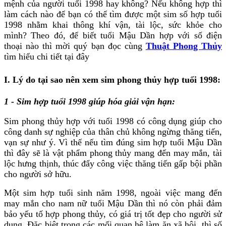
mệnh của người tuổi 1998 hay không? Nếu không hợp thì
làm cách nào để bạn có thể tìm được một sim số hợp tuổi
1998 nhằm khai thông khí vận, tài lộc, sức khỏe cho
mình? Theo đó, để biết tuổi Mậu Dần hợp với số điện
thoại nào thì mời quý bạn đọc cùng
Thuật Phong Thủy
tìm hiểu chi tiết tại đây
I. Lý do tại sao nên xem sim phong thủy hợp tuổi 1998:
1 - Sim hợp tuổi 1998 giúp hóa giải vận hạn:
Sim phong thủy hợp với tuổi 1998 có công dụng giúp cho
công danh sự nghiệp của thân chủ không ngừng thăng tiến,
vạn sự như ý. Vì thế nếu tìm đúng sim hợp tuổi Mậu Dần
thì đây sẽ là vật phẩm phong thủy mang đến may mắn, tài
lộc hưng thịnh, thúc đẩy công việc thăng tiến gấp bội phần
cho người sở hữu.
Một sim hợp tuổi sinh năm 1998, ngoài việc mang đến
may mắn cho nam nữ tuổi Mậu Dần thì nó còn phải đảm
bảo yếu tố hợp phong thủy, có giá trị tốt đẹp cho người sử
dụng. Đặc biệt trong các mối quan hệ làm ăn xã hội, thì số