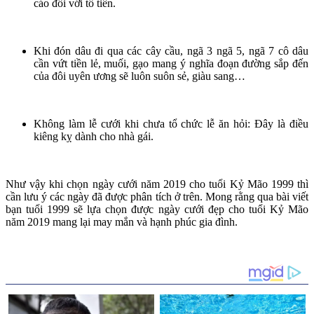
cáo đối với tổ tiên.
Khi đón dâu đi qua các cây cầu, ngã 3 ngã 5, ngã 7 cô dâu
cần vứt tiền lẻ, muối, gạo mang ý nghĩa đoạn đường sắp đến
của đôi uyên ương sẽ luôn suôn sẻ, giàu sang…
Không làm lễ cưới khi chưa tổ chức lễ ăn hỏi: Đây là điều
kiêng kỵ dành cho nhà gái.
Như vậy khi chọn ngày cưới năm 2019 cho tuổi Kỷ Mão 1999 thì
cần lưu ý các ngày đã được phân tích ở trên. Mong rằng qua bài viết
bạn tuổi 1999 sẽ lựa chọn được ngày cưới đẹp cho tuổi Kỷ Mão
năm 2019 mang lại may mắn và hạnh phúc gia đình.