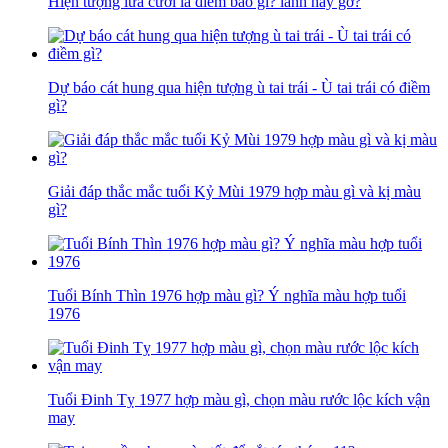
Hiện tượng lửa cười là điềm báo gì? lành hay gở?
Dự báo cát hung qua hiện tượng ù tai trái - Ù tai trái có điềm
gì?
Giải đáp thắc mắc tuổi Kỷ Mùi 1979 hợp màu gì và kị màu
gì?
Tuổi Bính Thìn 1976 hợp màu gì? Ý nghĩa màu hợp tuổi
1976
Tuổi Đinh Tỵ 1977 hợp màu gì, chọn màu rước lộc kích vận
may