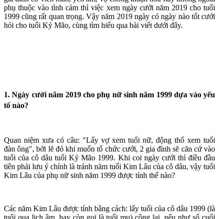
phụ thuộc vào tình cảm thì việc xem ngày cưới năm 2019 cho tuổi
1999 cũng rất quan trọng. Vậy năm 2019 ngày có ngày nào tốt cưới
hỏi cho tuổi Kỷ Mão, cùng tìm hiểu qua bài viết dưới đây.
1. Ngày cưới năm 2019 cho phụ nữ sinh năm 1999 dựa vào yếu
tố nào?
Quan niệm xưa có câu: "Lấy vợ xem tuổi nữ, động thổ xem tuổi
đàn ông", bởi lẽ đó khi muốn tổ chức cưới, 2 gia đình sẽ căn cứ vào
tuổi của cô dâu tuổi Kỷ Mão 1999. Khi coi ngày cưới thì điều đầu
tiên phải lưu ý chính là tránh năm tuổi Kim Lâu của cô dâu, vậy tuổi
Kim Lâu của phụ nữ sinh năm 1999 được tính thế nào?
Các năm Kim Lâu được tính bằng cách: lấy tuổi của cô dâu 1999 (là
tuổi qua lịch âm, hay còn gọi là tuổi mụ) cộng lại, nếu như số cuối