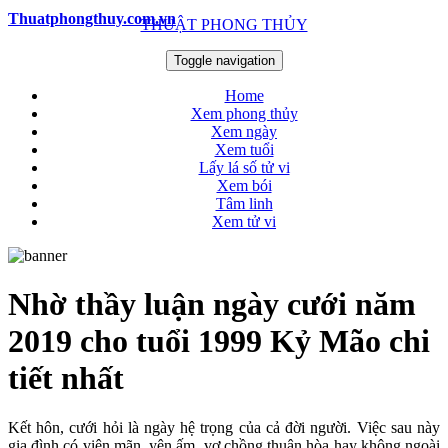
Thuatphongthuy.com.vn
THUẬT PHONG THỦY
Toggle navigation
Home
Xem phong thủy
Xem ngày
Xem tuổi
Lấy lá số tử vi
Xem bói
Tâm linh
Xem tử vi
Nhờ thầy luận ngày cưới năm
2019 cho tuổi 1999 Kỷ Mão chi
tiết nhất
Kết hôn, cưới hỏi là ngày hệ trọng của cả đời người. Việc sau này
gia đình có viên mãn, yên ấm, vợ chồng thuận hòa hay không ngoài