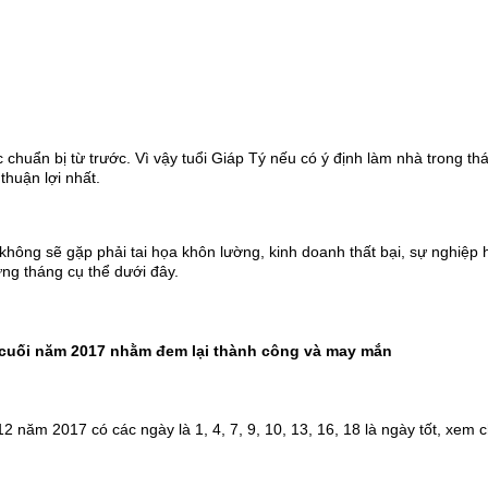
 chuẩn bị từ trước. Vì vậy tuổi Giáp Tý nếu có ý định làm nhà trong 
huận lợi nhất.
hông sẽ gặp phải tai họa khôn lường, kinh doanh thất bại, sự nghiệp h
ng tháng cụ thể dưới đây.
g cuối năm 2017 nhằm đem lại thành công và may mắn
ăm 2017 có các ngày là 1, 4, 7, 9, 10, 13, 16, 18 là ngày tốt, xem ch