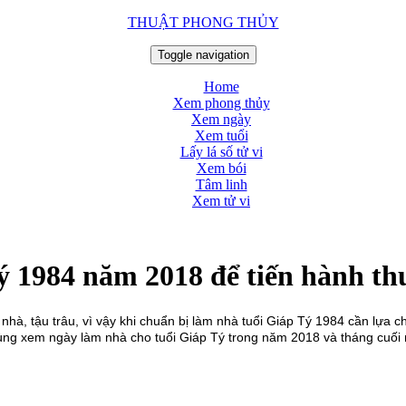
THUẬT PHONG THỦY
Toggle navigation
Home
Xem phong thủy
Xem ngày
Xem tuổi
Lấy lá số tử vi
Xem bói
Tâm linh
Xem tử vi
 1984 năm 2018 để tiến hành thu
 nhà, tậu trâu, vì vậy khi chuẩn bị làm nhà tuổi Giáp Tý 1984 cần lựa c
ng xem ngày làm nhà cho tuổi Giáp Tý trong năm 2018 và tháng cuối 