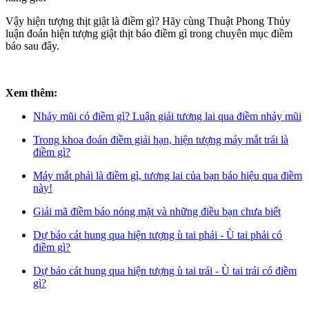
Vậy hiện tượng thịt giật là điềm gì? Hãy cùng Thuật Phong Thủy
luận đoán hiện tượng giật thịt báo điềm gì trong chuyên mục điềm
báo sau đây.
Xem thêm:
Nhảy mũi có điềm gì? Luận giải tương lai qua điềm nhảy mũi
Trong khoa đoán điềm giải hạn, hiện tượng máy mắt trái là
điềm gì?
Máy mắt phải là điềm gì, tương lai của bạn báo hiệu qua điềm
này!
Giải mã điềm báo nóng mặt và những điều bạn chưa biết
Dự báo cát hung qua hiện tượng ù tai phải - Ù tai phải có
điềm gì?
Dự báo cát hung qua hiện tượng ù tai trái - Ù tai trái có điềm
gì?