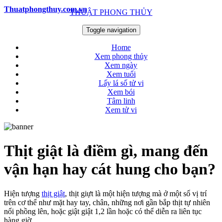
Thuatphongthuy.com.vn
THUẬT PHONG THỦY
Toggle navigation
Home
Xem phong thủy
Xem ngày
Xem tuổi
Lấy lá số tử vi
Xem bói
Tâm linh
Xem tử vi
Thịt giật là điềm gì, mang đến
vận hạn hay cát hung cho bạn?
Hiện tượng
thịt giật
, thịt giựt là một hiện tượng mà ở một số vị trí
trên cơ thể như mặt hay tay, chân, những nơi gần bắp thịt tự nhiên
nổi phồng lên, hoặc giật giật 1,2 lần hoặc có thể diễn ra liên tục
hàng giờ.