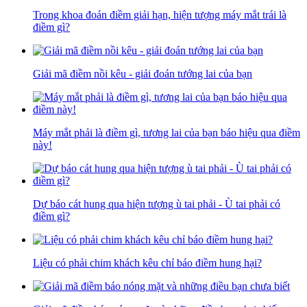
Trong khoa đoán điềm giải hạn, hiện tượng máy mắt trái là
điềm gì?
Giải mã điềm nồi kêu - giải đoán tướng lai của bạn
Máy mắt phải là điềm gì, tương lai của bạn báo hiệu qua điềm
này!
Dự báo cát hung qua hiện tượng ù tai phải - Ù tai phải có
điềm gì?
Liệu có phải chim khách kêu chỉ báo điềm hung hại?