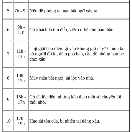
5
7h - 9h
Nên đề phòng tai nạn bất ngờ xảy ra.
9h -
6
Có khách là tìm đến, việc có lợi cho bản thân.
11h
Thịt giật báo điềm gì vào khung giờ này? Chính là
11h -
7
có người đố kị, dèm pha bạn, cần đề phòng bạn bè
13h
chơi xấu.
13h -
8
May mắn bất ngời, tài lộc vào nhà.
15h
15h -
Có tài lộc đến, nhưng kéo theo một số chuyện lôi
9
17h
thôi nhỏ.
17h -
10
Hao tài tốn của, bị nhiều tai tiếng xấu.
19h