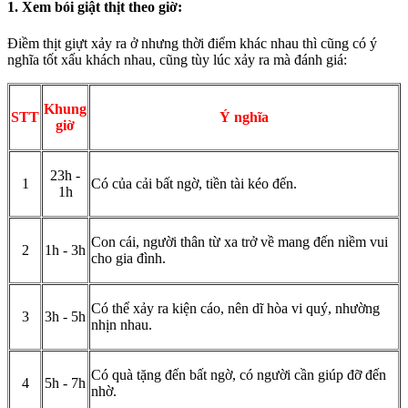
1. Xem bói giật thịt theo giờ:
Điềm thịt giựt xảy ra ở nhưng thời điểm khác nhau thì cũng có ý
nghĩa tốt xấu khách nhau, cũng tùy lúc xảy ra mà đánh giá:
Khung
STT
Ý nghĩa
giờ
23h -
1
Có của cải bất ngờ, tiền tài kéo đến.
1h
Con cái, người thân từ xa trở về mang đến niềm vui
2
1h - 3h
cho gia đình.
Có thể xảy ra kiện cáo, nên dĩ hòa vi quý, nhường
3
3h - 5h
nhịn nhau.
Có quà tặng đến bất ngờ, có người cần giúp đỡ đến
4
5h - 7h
nhờ.