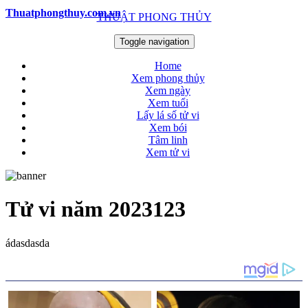
Thuatphongthuy.com.vn
THUẬT PHONG THỦY
Toggle navigation
Home
Xem phong thủy
Xem ngày
Xem tuổi
Lấy lá số tử vi
Xem bói
Tâm linh
Xem tử vi
Tử vi năm 2023123
ádasdasda