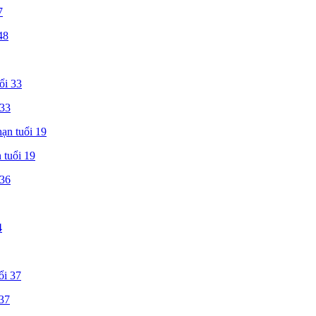
7
 33
 tuổi 19
 37