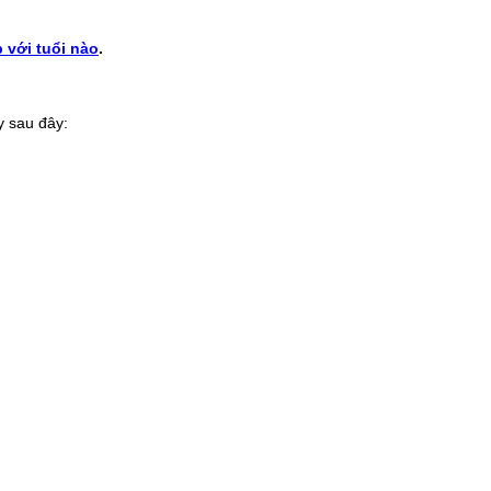
 với tuổi nào
.
y sau đây: