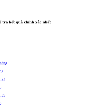
ể tra kết quả chính xác nhất
áng
3
5