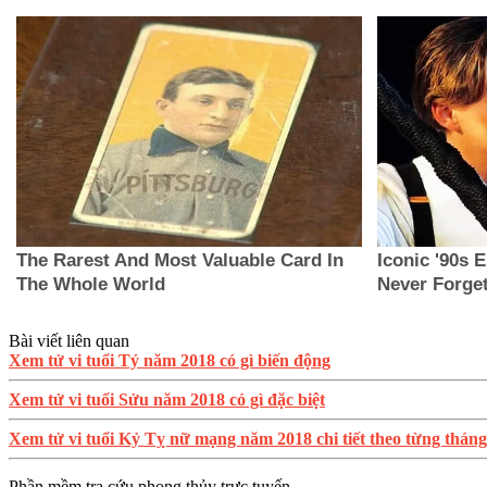
Bài viết liên quan
Xem tử vi tuổi Tý năm 2018 có gì biến động
Xem tử vi tuổi Sửu năm 2018 có gì đặc biệt
Xem tử vi tuổi Kỷ Tỵ nữ mạng năm 2018 chi tiết theo từng tháng
Phần mềm tra cứu phong thủy trực tuyến